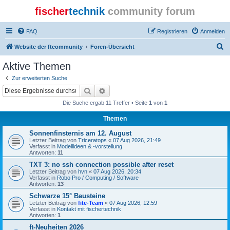
fischer
technik
community forum
FAQ
Registrieren
Anmelden
S
Website der ftcommunity
Foren-Übersicht
u
Aktive Themen
c
Zur erweiterten Suche
h
Suche
Erweiterte Suche
e
Die Suche ergab 11 Treffer • Seite
1
von
1
Themen
Sonnenfinsternis am 12. August
Letzter Beitrag von
Triceratops
«
07 Aug 2026, 21:49
Verfasst in
Modellideen & -vorstellung
Antworten:
11
TXT 3: no ssh connection possible after reset
Letzter Beitrag von
hvn
«
07 Aug 2026, 20:34
Verfasst in
Robo Pro / Computing / Software
Antworten:
13
Schwarze 15° Bausteine
Letzter Beitrag von
fite-Team
«
07 Aug 2026, 12:59
Verfasst in
Kontakt mit fischertechnik
Antworten:
1
ft-Neuheiten 2026