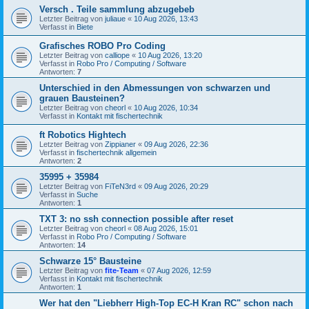
Versch . Teile sammlung abzugebeb
Letzter Beitrag von
juliaue
«
10 Aug 2026, 13:43
Verfasst in
Biete
Grafisches ROBO Pro Coding
Letzter Beitrag von
calliope
«
10 Aug 2026, 13:20
Verfasst in
Robo Pro / Computing / Software
Antworten:
7
Unterschied in den Abmessungen von schwarzen und
grauen Bausteinen?
Letzter Beitrag von
cheorl
«
10 Aug 2026, 10:34
Verfasst in
Kontakt mit fischertechnik
ft Robotics Hightech
Letzter Beitrag von
Zippianer
«
09 Aug 2026, 22:36
Verfasst in
fischertechnik allgemein
Antworten:
2
35995 + 35984
Letzter Beitrag von
FiTeN3rd
«
09 Aug 2026, 20:29
Verfasst in
Suche
Antworten:
1
TXT 3: no ssh connection possible after reset
Letzter Beitrag von
cheorl
«
08 Aug 2026, 15:01
Verfasst in
Robo Pro / Computing / Software
Antworten:
14
Schwarze 15° Bausteine
Letzter Beitrag von
fite-Team
«
07 Aug 2026, 12:59
Verfasst in
Kontakt mit fischertechnik
Antworten:
1
Wer hat den "Liebherr High-Top EC-H Kran RC" schon nach