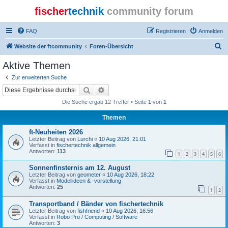
fischer
technik
community forum
FAQ
Registrieren
Anmelden
S
Website der ftcommunity
Foren-Übersicht
u
Aktive Themen
c
Zur erweiterten Suche
h
Suche
Erweiterte Suche
e
Die Suche ergab 12 Treffer • Seite
1
von
1
Themen
ft-Neuheiten 2026
Letzter Beitrag von
Lurchi
«
10 Aug 2026, 21:01
Verfasst in
fischertechnik allgemein
Antworten:
113
1
2
3
4
5
6
Sonnenfinsternis am 12. August
Letzter Beitrag von
geometer
«
10 Aug 2026, 18:22
Verfasst in
Modellideen & -vorstellung
Antworten:
25
1
2
Transportband / Bänder von fischertechnik
Letzter Beitrag von
fishfriend
«
10 Aug 2026, 16:56
Verfasst in
Robo Pro / Computing / Software
Antworten:
3