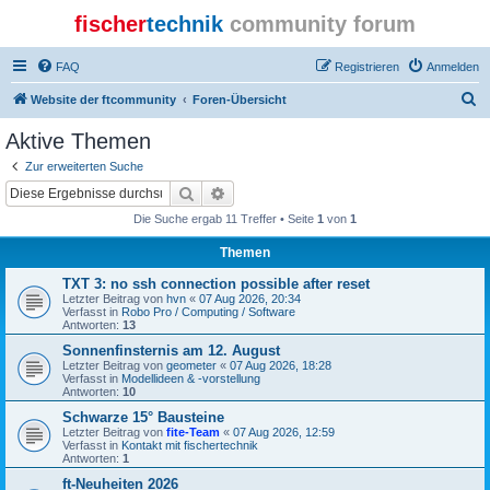
fischer
technik
community forum
FAQ
Registrieren
Anmelden
S
Website der ftcommunity
Foren-Übersicht
u
Aktive Themen
c
Zur erweiterten Suche
h
Suche
Erweiterte Suche
e
Die Suche ergab 11 Treffer • Seite
1
von
1
Themen
TXT 3: no ssh connection possible after reset
Letzter Beitrag von
hvn
«
07 Aug 2026, 20:34
Verfasst in
Robo Pro / Computing / Software
Antworten:
13
Sonnenfinsternis am 12. August
Letzter Beitrag von
geometer
«
07 Aug 2026, 18:28
Verfasst in
Modellideen & -vorstellung
Antworten:
10
Schwarze 15° Bausteine
Letzter Beitrag von
fite-Team
«
07 Aug 2026, 12:59
Verfasst in
Kontakt mit fischertechnik
Antworten:
1
ft-Neuheiten 2026