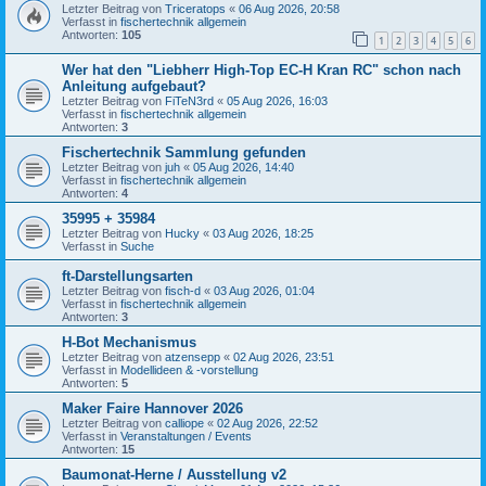
Letzter Beitrag von
Triceratops
«
06 Aug 2026, 20:58
Verfasst in
fischertechnik allgemein
Antworten:
105
1
2
3
4
5
6
Wer hat den "Liebherr High-Top EC-H Kran RC" schon nach
Anleitung aufgebaut?
Letzter Beitrag von
FiTeN3rd
«
05 Aug 2026, 16:03
Verfasst in
fischertechnik allgemein
Antworten:
3
Fischertechnik Sammlung gefunden
Letzter Beitrag von
juh
«
05 Aug 2026, 14:40
Verfasst in
fischertechnik allgemein
Antworten:
4
35995 + 35984
Letzter Beitrag von
Hucky
«
03 Aug 2026, 18:25
Verfasst in
Suche
ft-Darstellungsarten
Letzter Beitrag von
fisch-d
«
03 Aug 2026, 01:04
Verfasst in
fischertechnik allgemein
Antworten:
3
H-Bot Mechanismus
Letzter Beitrag von
atzensepp
«
02 Aug 2026, 23:51
Verfasst in
Modellideen & -vorstellung
Antworten:
5
Maker Faire Hannover 2026
Letzter Beitrag von
calliope
«
02 Aug 2026, 22:52
Verfasst in
Veranstaltungen / Events
Antworten:
15
Baumonat-Herne / Ausstellung v2