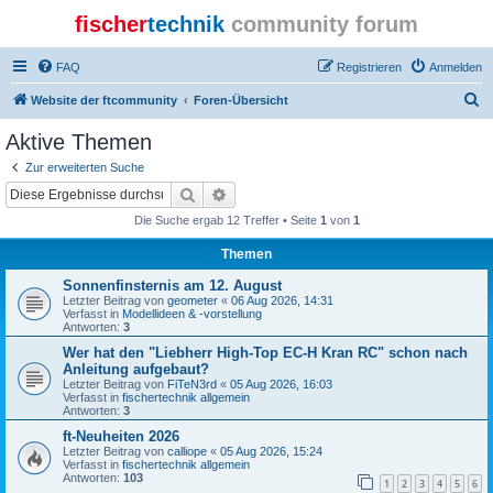
fischer
technik
community forum
FAQ
Registrieren
Anmelden
S
Website der ftcommunity
Foren-Übersicht
u
Aktive Themen
c
Zur erweiterten Suche
h
Suche
Erweiterte Suche
e
Die Suche ergab 12 Treffer • Seite
1
von
1
Themen
Sonnenfinsternis am 12. August
Letzter Beitrag von
geometer
«
06 Aug 2026, 14:31
Verfasst in
Modellideen & -vorstellung
Antworten:
3
Wer hat den "Liebherr High-Top EC-H Kran RC" schon nach
Anleitung aufgebaut?
Letzter Beitrag von
FiTeN3rd
«
05 Aug 2026, 16:03
Verfasst in
fischertechnik allgemein
Antworten:
3
ft-Neuheiten 2026
Letzter Beitrag von
calliope
«
05 Aug 2026, 15:24
Verfasst in
fischertechnik allgemein
Antworten:
103
1
2
3
4
5
6