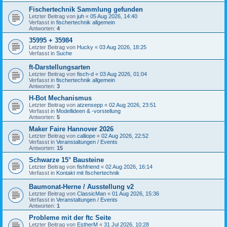
Fischertechnik Sammlung gefunden
Letzter Beitrag von
juh
«
05 Aug 2026, 14:40
Verfasst in
fischertechnik allgemein
Antworten:
4
35995 + 35984
Letzter Beitrag von
Hucky
«
03 Aug 2026, 18:25
Verfasst in
Suche
ft-Darstellungsarten
Letzter Beitrag von
fisch-d
«
03 Aug 2026, 01:04
Verfasst in
fischertechnik allgemein
Antworten:
3
H-Bot Mechanismus
Letzter Beitrag von
atzensepp
«
02 Aug 2026, 23:51
Verfasst in
Modellideen & -vorstellung
Antworten:
5
Maker Faire Hannover 2026
Letzter Beitrag von
calliope
«
02 Aug 2026, 22:52
Verfasst in
Veranstaltungen / Events
Antworten:
15
Schwarze 15° Bausteine
Letzter Beitrag von
fishfriend
«
02 Aug 2026, 16:14
Verfasst in
Kontakt mit fischertechnik
Baumonat-Herne / Ausstellung v2
Letzter Beitrag von
ClassicMan
«
01 Aug 2026, 15:36
Verfasst in
Veranstaltungen / Events
Antworten:
1
Probleme mit der ftc Seite
Letzter Beitrag von
EstherM
«
31 Jul 2026, 10:28