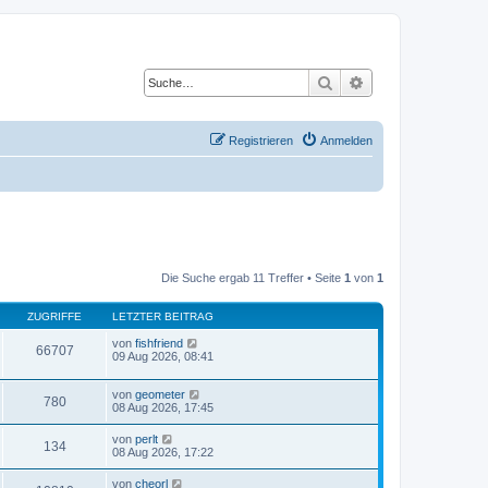
Suche
Erweiterte Suche
Registrieren
Anmelden
Die Suche ergab 11 Treffer • Seite
1
von
1
ZUGRIFFE
LETZTER BEITRAG
von
fishfriend
66707
09 Aug 2026, 08:41
von
geometer
780
08 Aug 2026, 17:45
von
perlt
134
08 Aug 2026, 17:22
von
cheorl