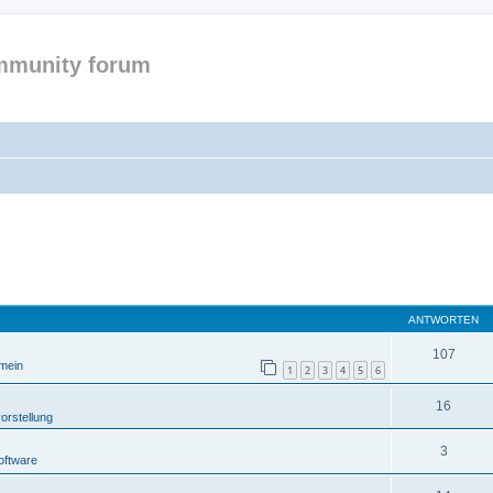
mmunity forum
ANTWORTEN
107
emein
1
2
3
4
5
6
16
orstellung
3
oftware