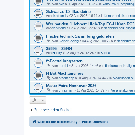
von
hvn
» 09 Apr 2025, 11:22 » in
Robo Pro / Computing 
Schwarze 15° Bausteine
von
fishfriend
» 02 Aug 2026, 16:14 » in
Kontakt mit fischerte
Wer hat den "Liebherr High-Top EC-H Kran RC"
von
fishfriend
» 02 Aug 2026, 22:43 » in
fischertechnik allgem
Fischertechnik Sammlung gefunden
von
KleinerKoenig
» 04 Aug 2026, 00:22 » in
fischertechn
35995 + 35984
von
Hucky
» 03 Aug 2026, 18:25 » in
Suche
ft-Darstellungsarten
von
Lurchi
» 31 Jul 2026, 14:46 » in
fischertechnik allge
H-Bot Mechanismus
von
atzensepp
» 01 Aug 2026, 14:44 » in
Modellideen & -
Maker Faire Hannover 2026
von
chrischan
» 13 Apr 2026, 14:29 » in
Veranstaltungen
Zur erweiterten Suche
Website der ftcommunity
Foren-Übersicht