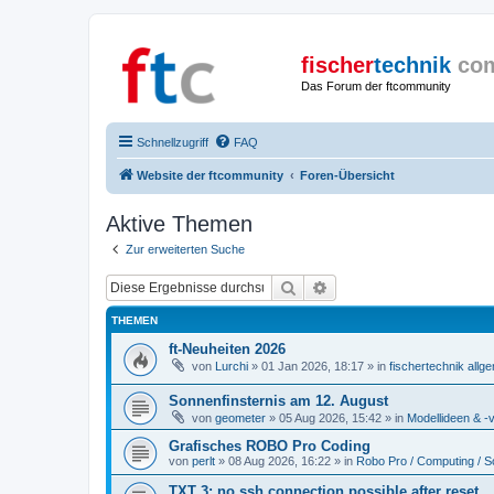
fischer
technik
co
Das Forum der ftcommunity
Schnellzugriff
FAQ
Website der ftcommunity
Foren-Übersicht
Aktive Themen
Zur erweiterten Suche
Suche
Erweiterte Suche
THEMEN
ft-Neuheiten 2026
von
Lurchi
» 01 Jan 2026, 18:17 » in
fischertechnik allg
Sonnenfinsternis am 12. August
von
geometer
» 05 Aug 2026, 15:42 » in
Modellideen & -v
Grafisches ROBO Pro Coding
von
perlt
» 08 Aug 2026, 16:22 » in
Robo Pro / Computing / S
TXT 3: no ssh connection possible after reset