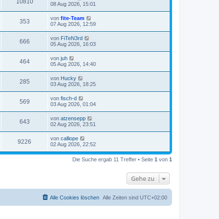
10810
08 Aug 2026, 15:01
von
fite-Team
353
07 Aug 2026, 12:59
von
FiTeN3rd
666
05 Aug 2026, 16:03
von
juh
464
05 Aug 2026, 14:40
von
Hucky
285
03 Aug 2026, 18:25
von
fisch-d
569
03 Aug 2026, 01:04
von
atzensepp
643
02 Aug 2026, 23:51
von
calliope
9226
02 Aug 2026, 22:52
Die Suche ergab 11 Treffer • Seite
1
von
1
Gehe zu
Alle Cookies löschen
Alle Zeiten sind
UTC+02:00