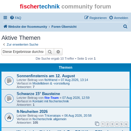
fischer
technik
community forum
FAQ
Registrieren
Anmelden
S
Website der ftcommunity
Foren-Übersicht
u
Aktive Themen
c
Zur erweiterten Suche
h
Suche
Erweiterte Suche
e
Die Suche ergab 10 Treffer • Seite
1
von
1
Themen
Sonnenfinsternis am 12. August
Letzter Beitrag von
fishfriend
«
07 Aug 2026, 13:14
Verfasst in
Modellideen & -vorstellung
Antworten:
7
Schwarze 15° Bausteine
Letzter Beitrag von
fite-Team
«
07 Aug 2026, 12:59
Verfasst in
Kontakt mit fischertechnik
Antworten:
1
ft-Neuheiten 2026
Letzter Beitrag von
Triceratops
«
06 Aug 2026, 20:58
Verfasst in
fischertechnik allgemein
Antworten:
105
1
2
3
4
5
6