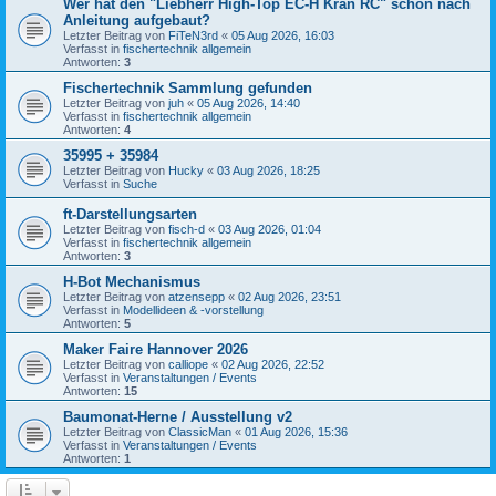
Wer hat den "Liebherr High-Top EC-H Kran RC" schon nach
Anleitung aufgebaut?
Letzter Beitrag von
FiTeN3rd
«
05 Aug 2026, 16:03
Verfasst in
fischertechnik allgemein
Antworten:
3
Fischertechnik Sammlung gefunden
Letzter Beitrag von
juh
«
05 Aug 2026, 14:40
Verfasst in
fischertechnik allgemein
Antworten:
4
35995 + 35984
Letzter Beitrag von
Hucky
«
03 Aug 2026, 18:25
Verfasst in
Suche
ft-Darstellungsarten
Letzter Beitrag von
fisch-d
«
03 Aug 2026, 01:04
Verfasst in
fischertechnik allgemein
Antworten:
3
H-Bot Mechanismus
Letzter Beitrag von
atzensepp
«
02 Aug 2026, 23:51
Verfasst in
Modellideen & -vorstellung
Antworten:
5
Maker Faire Hannover 2026
Letzter Beitrag von
calliope
«
02 Aug 2026, 22:52
Verfasst in
Veranstaltungen / Events
Antworten:
15
Baumonat-Herne / Ausstellung v2
Letzter Beitrag von
ClassicMan
«
01 Aug 2026, 15:36
Verfasst in
Veranstaltungen / Events
Antworten:
1