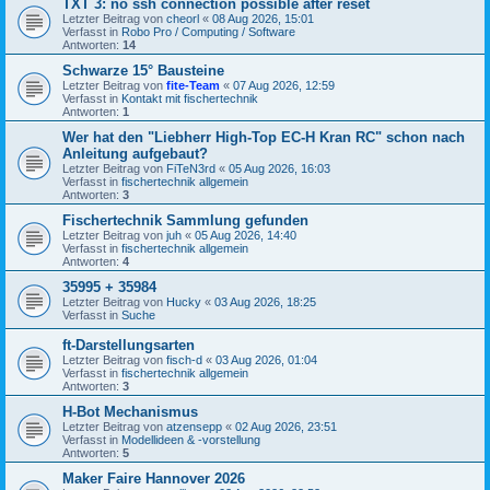
TXT 3: no ssh connection possible after reset
Letzter Beitrag von
cheorl
«
08 Aug 2026, 15:01
Verfasst in
Robo Pro / Computing / Software
Antworten:
14
Schwarze 15° Bausteine
Letzter Beitrag von
fite-Team
«
07 Aug 2026, 12:59
Verfasst in
Kontakt mit fischertechnik
Antworten:
1
Wer hat den "Liebherr High-Top EC-H Kran RC" schon nach
Anleitung aufgebaut?
Letzter Beitrag von
FiTeN3rd
«
05 Aug 2026, 16:03
Verfasst in
fischertechnik allgemein
Antworten:
3
Fischertechnik Sammlung gefunden
Letzter Beitrag von
juh
«
05 Aug 2026, 14:40
Verfasst in
fischertechnik allgemein
Antworten:
4
35995 + 35984
Letzter Beitrag von
Hucky
«
03 Aug 2026, 18:25
Verfasst in
Suche
ft-Darstellungsarten
Letzter Beitrag von
fisch-d
«
03 Aug 2026, 01:04
Verfasst in
fischertechnik allgemein
Antworten:
3
H-Bot Mechanismus
Letzter Beitrag von
atzensepp
«
02 Aug 2026, 23:51
Verfasst in
Modellideen & -vorstellung
Antworten:
5
Maker Faire Hannover 2026