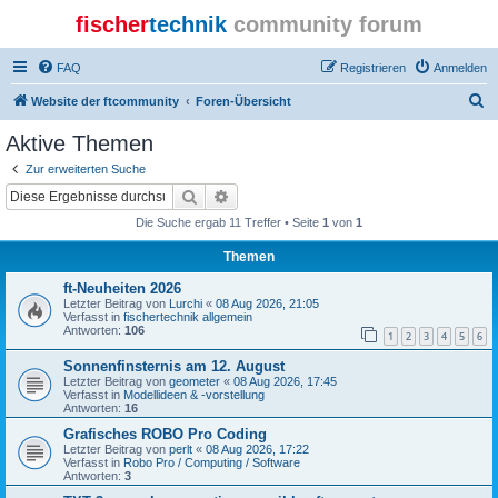
fischer
technik
community forum
FAQ
Registrieren
Anmelden
S
Website der ftcommunity
Foren-Übersicht
u
Aktive Themen
c
Zur erweiterten Suche
h
Suche
Erweiterte Suche
e
Die Suche ergab 11 Treffer • Seite
1
von
1
Themen
ft-Neuheiten 2026
Letzter Beitrag von
Lurchi
«
08 Aug 2026, 21:05
Verfasst in
fischertechnik allgemein
Antworten:
106
1
2
3
4
5
6
Sonnenfinsternis am 12. August
Letzter Beitrag von
geometer
«
08 Aug 2026, 17:45
Verfasst in
Modellideen & -vorstellung
Antworten:
16
Grafisches ROBO Pro Coding
Letzter Beitrag von
perlt
«
08 Aug 2026, 17:22
Verfasst in
Robo Pro / Computing / Software
Antworten:
3