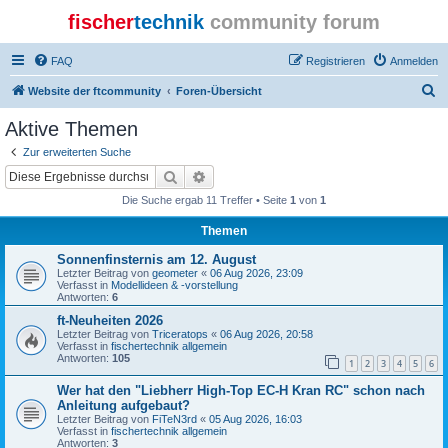
fischer
technik
community forum
FAQ
Registrieren
Anmelden
S
Website der ftcommunity
Foren-Übersicht
u
Aktive Themen
c
Zur erweiterten Suche
h
Suche
Erweiterte Suche
e
Die Suche ergab 11 Treffer • Seite
1
von
1
Themen
Sonnenfinsternis am 12. August
Letzter Beitrag von
geometer
«
06 Aug 2026, 23:09
Verfasst in
Modellideen & -vorstellung
Antworten:
6
ft-Neuheiten 2026
Letzter Beitrag von
Triceratops
«
06 Aug 2026, 20:58
Verfasst in
fischertechnik allgemein
Antworten:
105
1
2
3
4
5
6
Wer hat den "Liebherr High-Top EC-H Kran RC" schon nach
Anleitung aufgebaut?
Letzter Beitrag von
FiTeN3rd
«
05 Aug 2026, 16:03
Verfasst in
fischertechnik allgemein
Antworten:
3