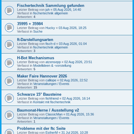
Fischertechnik Sammlung gefunden
Letzter Beitrag von
juh
«
05 Aug 2026, 14:40
Verfasst in
fischertechnik allgemein
Antworten:
4
35995 + 35984
Letzter Beitrag von
Hucky
«
03 Aug 2026, 18:25
Verfasst in
Suche
ft-Darstellungsarten
Letzter Beitrag von
fisch-d
«
03 Aug 2026, 01:04
Verfasst in
fischertechnik allgemein
Antworten:
3
H-Bot Mechanismus
Letzter Beitrag von
atzensepp
«
02 Aug 2026, 23:51
Verfasst in
Modellideen & -vorstellung
Antworten:
5
Maker Faire Hannover 2026
Letzter Beitrag von
calliope
«
02 Aug 2026, 22:52
Verfasst in
Veranstaltungen / Events
Antworten:
15
Schwarze 15° Bausteine
Letzter Beitrag von
fishfriend
«
02 Aug 2026, 16:14
Verfasst in
Kontakt mit fischertechnik
Baumonat-Herne / Ausstellung v2
Letzter Beitrag von
ClassicMan
«
01 Aug 2026, 15:36
Verfasst in
Veranstaltungen / Events
Antworten:
1
Probleme mit der ftc Seite
Letzter Beitrag von
EstherM
«
31 Jul 2026, 10:28