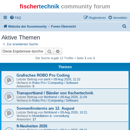
fischer
technik
community forum
FAQ
Registrieren
Anmelden
S
Website der ftcommunity
Foren-Übersicht
u
Aktive Themen
c
Zur erweiterten Suche
h
Suche
Erweiterte Suche
e
Die Suche ergab 12 Treffer • Seite
1
von
1
Themen
Grafisches ROBO Pro Coding
Letzter Beitrag von
perlt
«
09 Aug 2026, 11:22
Verfasst in
Robo Pro / Computing / Software
Antworten:
5
Transportband / Bänder von fischertechnik
Letzter Beitrag von
fishfriend
«
09 Aug 2026, 11:04
Verfasst in
Robo Pro / Computing / Software
Sonnenfinsternis am 12. August
Letzter Beitrag von
fishfriend
«
09 Aug 2026, 10:21
Verfasst in
Modellideen & -vorstellung
Antworten:
17
ft-Neuheiten 2026
Letzter Beitrag von
fishfriend
«
09 Aug 2026, 08:41