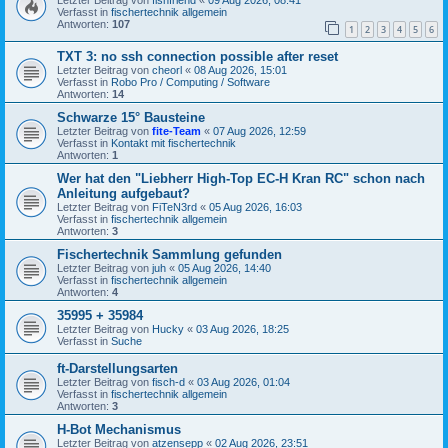
Verfasst in
fischertechnik allgemein
Antworten:
107
1
2
3
4
5
6
TXT 3: no ssh connection possible after reset
Letzter Beitrag von
cheorl
«
08 Aug 2026, 15:01
Verfasst in
Robo Pro / Computing / Software
Antworten:
14
Schwarze 15° Bausteine
Letzter Beitrag von
fite-Team
«
07 Aug 2026, 12:59
Verfasst in
Kontakt mit fischertechnik
Antworten:
1
Wer hat den "Liebherr High-Top EC-H Kran RC" schon nach
Anleitung aufgebaut?
Letzter Beitrag von
FiTeN3rd
«
05 Aug 2026, 16:03
Verfasst in
fischertechnik allgemein
Antworten:
3
Fischertechnik Sammlung gefunden
Letzter Beitrag von
juh
«
05 Aug 2026, 14:40
Verfasst in
fischertechnik allgemein
Antworten:
4
35995 + 35984
Letzter Beitrag von
Hucky
«
03 Aug 2026, 18:25
Verfasst in
Suche
ft-Darstellungsarten
Letzter Beitrag von
fisch-d
«
03 Aug 2026, 01:04
Verfasst in
fischertechnik allgemein
Antworten:
3
H-Bot Mechanismus
Letzter Beitrag von
atzensepp
«
02 Aug 2026, 23:51