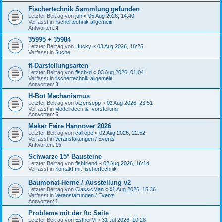
Fischertechnik Sammlung gefunden
Letzter Beitrag von
juh
«
05 Aug 2026, 14:40
Verfasst in
fischertechnik allgemein
Antworten:
4
35995 + 35984
Letzter Beitrag von
Hucky
«
03 Aug 2026, 18:25
Verfasst in
Suche
ft-Darstellungsarten
Letzter Beitrag von
fisch-d
«
03 Aug 2026, 01:04
Verfasst in
fischertechnik allgemein
Antworten:
3
H-Bot Mechanismus
Letzter Beitrag von
atzensepp
«
02 Aug 2026, 23:51
Verfasst in
Modellideen & -vorstellung
Antworten:
5
Maker Faire Hannover 2026
Letzter Beitrag von
calliope
«
02 Aug 2026, 22:52
Verfasst in
Veranstaltungen / Events
Antworten:
15
Schwarze 15° Bausteine
Letzter Beitrag von
fishfriend
«
02 Aug 2026, 16:14
Verfasst in
Kontakt mit fischertechnik
Baumonat-Herne / Ausstellung v2
Letzter Beitrag von
ClassicMan
«
01 Aug 2026, 15:36
Verfasst in
Veranstaltungen / Events
Antworten:
1
Probleme mit der ftc Seite
Letzter Beitrag von
EstherM
«
31 Jul 2026, 10:28