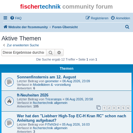
fischer
technik
community forum
FAQ
Registrieren
Anmelden
S
Website der ftcommunity
Foren-Übersicht
u
Aktive Themen
c
Zur erweiterten Suche
h
Suche
Erweiterte Suche
e
Die Suche ergab 12 Treffer • Seite
1
von
1
Themen
Sonnenfinsternis am 12. August
Letzter Beitrag von
geometer
«
06 Aug 2026, 23:09
Verfasst in
Modellideen & -vorstellung
Antworten:
6
ft-Neuheiten 2026
Letzter Beitrag von
Triceratops
«
06 Aug 2026, 20:58
Verfasst in
fischertechnik allgemein
Antworten:
105
1
2
3
4
5
6
Wer hat den "Liebherr High-Top EC-H Kran RC" schon nach
Anleitung aufgebaut?
Letzter Beitrag von
FiTeN3rd
«
05 Aug 2026, 16:03
Verfasst in
fischertechnik allgemein
Antworten:
3