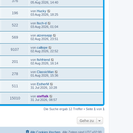
376
05 Aug 2026, 14:40
von
Hucky
196
03 Aug 2026, 18:25
von
fisch-d
522
03 Aug 2026, 01:04
von
atzensepp
569
02 Aug 2026, 23:51
von
calliope
9107
02 Aug 2026, 22:52
von
fishfriend
201
02 Aug 2026, 16:14
von
ClassicMan
278
01 Aug 2026, 15:36
von
EstherM
511
31 Jul 2026, 10:28
von
steffalk
15010
31 Jul 2026, 08:57
Die Suche ergab 12 Treffer • Seite
1
von
1
Gehe zu
Alle Cookies löschen
Alle Zeiten sind
UTC+02:00