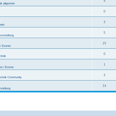
4
ik allgemein
0
3
mein
5
vorstellung
15
 / Events
0
chnik
1
en / Events
3
echnik Community
14
rstellung