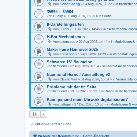
von
KleinerKoenig
» 04 Aug 2026, 00:22 » in
fischertechn
35995 + 35984
von
Hucky
» 03 Aug 2026, 18:25 » in
Suche
ft-Darstellungsarten
von
Lurchi
» 31 Jul 2026, 14:46 » in
fischertechnik allge
H-Bot Mechanismus
von
atzensepp
» 01 Aug 2026, 14:44 » in
Modellideen & -
Maker Faire Hannover 2026
von
chrischan
» 13 Apr 2026, 14:29 » in
Veranstaltungen
Schwarze 15° Bausteine
von
fishfriend
» 02 Aug 2026, 16:14 » in
Kontakt mit fischerte
Baumonat-Herne / Ausstellung v2
von
ClassicMan
» 01 Aug 2026, 15:34 » in
Veranstaltung
Probleme mit der ftc Seite
von
fishfriend
» 29 Jul 2026, 21:21 » in
Rund um die fischert
Kann jemand mein Uhrwerk digitalisieren?
von
calliope
» 27 Dez 2025, 13:56 » in
Modellideen & -vo
Zur erweiterten Suche
Website der ftcommunity
Foren-Übersicht