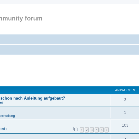
mmunity forum
ANTWORTEN
 schon nach Anleitung aufgebaut?
3
ein
1
orstellung
103
emein
1
2
3
4
5
6