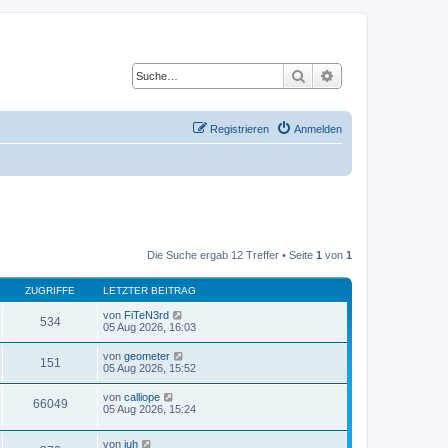
Suche
Erweiterte Suche
Registrieren
Anmelden
Die Suche ergab 12 Treffer • Seite
1
von
1
ZUGRIFFE
LETZTER BEITRAG
von
FiTeN3rd
534
05 Aug 2026, 16:03
von
geometer
151
05 Aug 2026, 15:52
von
calliope
66049
05 Aug 2026, 15:24
von
juh