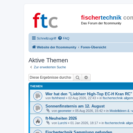
fischer
technik
co
Das Forum der ftcommunity
Schnellzugriff
FAQ
Website der ftcommunity
Foren-Übersicht
Aktive Themen
Zur erweiterten Suche
Suche
Erweiterte Suche
THEMEN
Wer hat den "Liebherr High-Top EC-H Kran RC"
von
fishfriend
» 02 Aug 2026, 22:43 » in
fischertechnik allgem
Sonnenfinsternis am 12. August
von
geometer
» 05 Aug 2026, 15:42 » in
Modellideen & -v
ft-Neuheiten 2026
von
Lurchi
» 01 Jan 2026, 18:17 » in
fischertechnik allg
Fischertechnik Sammlung gefunden