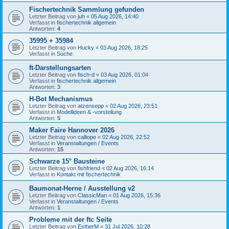
Fischertechnik Sammlung gefunden
Letzter Beitrag von
juh
«
05 Aug 2026, 14:40
Verfasst in
fischertechnik allgemein
Antworten:
4
35995 + 35984
Letzter Beitrag von
Hucky
«
03 Aug 2026, 18:25
Verfasst in
Suche
ft-Darstellungsarten
Letzter Beitrag von
fisch-d
«
03 Aug 2026, 01:04
Verfasst in
fischertechnik allgemein
Antworten:
3
H-Bot Mechanismus
Letzter Beitrag von
atzensepp
«
02 Aug 2026, 23:51
Verfasst in
Modellideen & -vorstellung
Antworten:
5
Maker Faire Hannover 2026
Letzter Beitrag von
calliope
«
02 Aug 2026, 22:52
Verfasst in
Veranstaltungen / Events
Antworten:
15
Schwarze 15° Bausteine
Letzter Beitrag von
fishfriend
«
02 Aug 2026, 16:14
Verfasst in
Kontakt mit fischertechnik
Baumonat-Herne / Ausstellung v2
Letzter Beitrag von
ClassicMan
«
01 Aug 2026, 15:36
Verfasst in
Veranstaltungen / Events
Antworten:
1
Probleme mit der ftc Seite
Letzter Beitrag von
EstherM
«
31 Jul 2026, 10:28