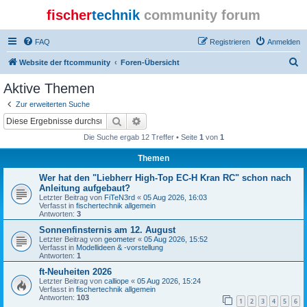
fischer
technik
community forum
FAQ
Registrieren
Anmelden
S
Website der ftcommunity
Foren-Übersicht
u
Aktive Themen
c
Zur erweiterten Suche
h
Suche
Erweiterte Suche
e
Die Suche ergab 12 Treffer • Seite
1
von
1
Themen
Wer hat den "Liebherr High-Top EC-H Kran RC" schon nach
Anleitung aufgebaut?
Letzter Beitrag von
FiTeN3rd
«
05 Aug 2026, 16:03
Verfasst in
fischertechnik allgemein
Antworten:
3
Sonnenfinsternis am 12. August
Letzter Beitrag von
geometer
«
05 Aug 2026, 15:52
Verfasst in
Modellideen & -vorstellung
Antworten:
1
ft-Neuheiten 2026
Letzter Beitrag von
calliope
«
05 Aug 2026, 15:24
Verfasst in
fischertechnik allgemein
Antworten:
103
1
2
3
4
5
6