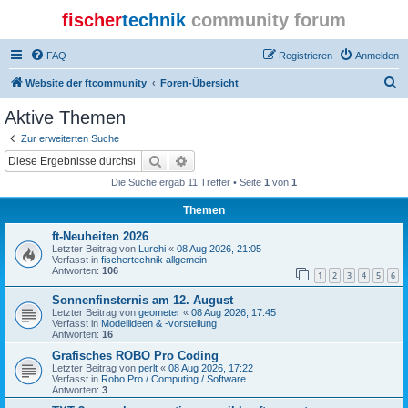
fischer
technik
community forum
FAQ
Registrieren
Anmelden
S
Website der ftcommunity
Foren-Übersicht
u
Aktive Themen
c
Zur erweiterten Suche
h
Suche
Erweiterte Suche
e
Die Suche ergab 11 Treffer • Seite
1
von
1
Themen
ft-Neuheiten 2026
Letzter Beitrag von
Lurchi
«
08 Aug 2026, 21:05
Verfasst in
fischertechnik allgemein
Antworten:
106
1
2
3
4
5
6
Sonnenfinsternis am 12. August
Letzter Beitrag von
geometer
«
08 Aug 2026, 17:45
Verfasst in
Modellideen & -vorstellung
Antworten:
16
Grafisches ROBO Pro Coding
Letzter Beitrag von
perlt
«
08 Aug 2026, 17:22
Verfasst in
Robo Pro / Computing / Software
Antworten:
3