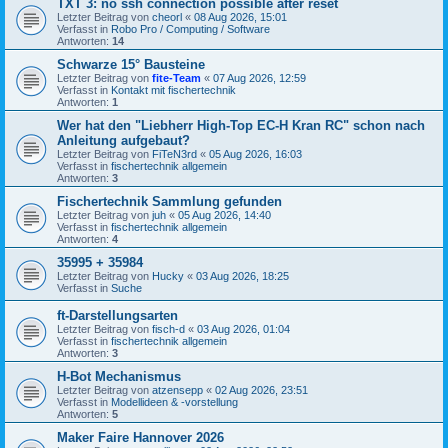
TXT 3: no ssh connection possible after reset
Letzter Beitrag von
cheorl
«
08 Aug 2026, 15:01
Verfasst in
Robo Pro / Computing / Software
Antworten:
14
Schwarze 15° Bausteine
Letzter Beitrag von
fite-Team
«
07 Aug 2026, 12:59
Verfasst in
Kontakt mit fischertechnik
Antworten:
1
Wer hat den "Liebherr High-Top EC-H Kran RC" schon nach
Anleitung aufgebaut?
Letzter Beitrag von
FiTeN3rd
«
05 Aug 2026, 16:03
Verfasst in
fischertechnik allgemein
Antworten:
3
Fischertechnik Sammlung gefunden
Letzter Beitrag von
juh
«
05 Aug 2026, 14:40
Verfasst in
fischertechnik allgemein
Antworten:
4
35995 + 35984
Letzter Beitrag von
Hucky
«
03 Aug 2026, 18:25
Verfasst in
Suche
ft-Darstellungsarten
Letzter Beitrag von
fisch-d
«
03 Aug 2026, 01:04
Verfasst in
fischertechnik allgemein
Antworten:
3
H-Bot Mechanismus
Letzter Beitrag von
atzensepp
«
02 Aug 2026, 23:51
Verfasst in
Modellideen & -vorstellung
Antworten:
5
Maker Faire Hannover 2026