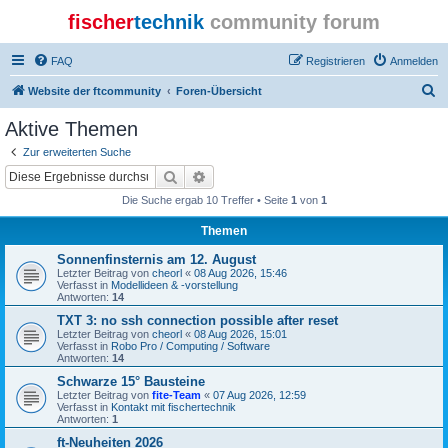
fischer
technik
community forum
FAQ
Registrieren
Anmelden
S
Website der ftcommunity
Foren-Übersicht
u
Aktive Themen
c
Zur erweiterten Suche
h
Suche
Erweiterte Suche
e
Die Suche ergab 10 Treffer • Seite
1
von
1
Themen
Sonnenfinsternis am 12. August
Letzter Beitrag von
cheorl
«
08 Aug 2026, 15:46
Verfasst in
Modellideen & -vorstellung
Antworten:
14
TXT 3: no ssh connection possible after reset
Letzter Beitrag von
cheorl
«
08 Aug 2026, 15:01
Verfasst in
Robo Pro / Computing / Software
Antworten:
14
Schwarze 15° Bausteine
Letzter Beitrag von
fite-Team
«
07 Aug 2026, 12:59
Verfasst in
Kontakt mit fischertechnik
Antworten:
1
ft-Neuheiten 2026