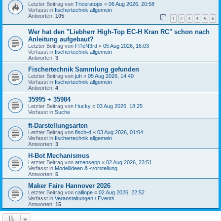
Letzter Beitrag von
Triceratops
«
06 Aug 2026, 20:58
Verfasst in
fischertechnik allgemein
Antworten:
105
1
2
3
4
5
6
Wer hat den "Liebherr High-Top EC-H Kran RC" schon nach
Anleitung aufgebaut?
Letzter Beitrag von
FiTeN3rd
«
05 Aug 2026, 16:03
Verfasst in
fischertechnik allgemein
Antworten:
3
Fischertechnik Sammlung gefunden
Letzter Beitrag von
juh
«
05 Aug 2026, 14:40
Verfasst in
fischertechnik allgemein
Antworten:
4
35995 + 35984
Letzter Beitrag von
Hucky
«
03 Aug 2026, 18:25
Verfasst in
Suche
ft-Darstellungsarten
Letzter Beitrag von
fisch-d
«
03 Aug 2026, 01:04
Verfasst in
fischertechnik allgemein
Antworten:
3
H-Bot Mechanismus
Letzter Beitrag von
atzensepp
«
02 Aug 2026, 23:51
Verfasst in
Modellideen & -vorstellung
Antworten:
5
Maker Faire Hannover 2026
Letzter Beitrag von
calliope
«
02 Aug 2026, 22:52
Verfasst in
Veranstaltungen / Events
Antworten:
15