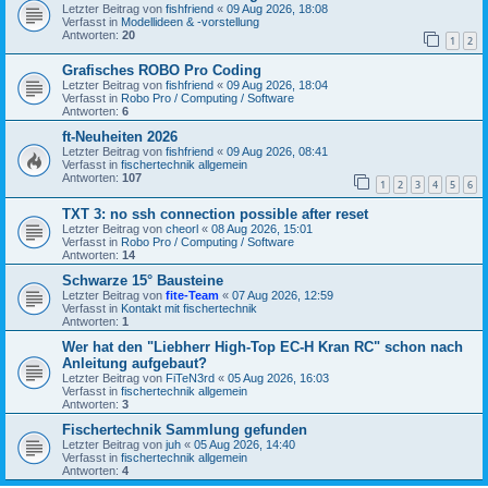
Letzter Beitrag von
fishfriend
«
09 Aug 2026, 18:08
Verfasst in
Modellideen & -vorstellung
Antworten:
20
1
2
Grafisches ROBO Pro Coding
Letzter Beitrag von
fishfriend
«
09 Aug 2026, 18:04
Verfasst in
Robo Pro / Computing / Software
Antworten:
6
ft-Neuheiten 2026
Letzter Beitrag von
fishfriend
«
09 Aug 2026, 08:41
Verfasst in
fischertechnik allgemein
Antworten:
107
1
2
3
4
5
6
TXT 3: no ssh connection possible after reset
Letzter Beitrag von
cheorl
«
08 Aug 2026, 15:01
Verfasst in
Robo Pro / Computing / Software
Antworten:
14
Schwarze 15° Bausteine
Letzter Beitrag von
fite-Team
«
07 Aug 2026, 12:59
Verfasst in
Kontakt mit fischertechnik
Antworten:
1
Wer hat den "Liebherr High-Top EC-H Kran RC" schon nach
Anleitung aufgebaut?
Letzter Beitrag von
FiTeN3rd
«
05 Aug 2026, 16:03
Verfasst in
fischertechnik allgemein
Antworten:
3
Fischertechnik Sammlung gefunden
Letzter Beitrag von
juh
«
05 Aug 2026, 14:40
Verfasst in
fischertechnik allgemein
Antworten:
4