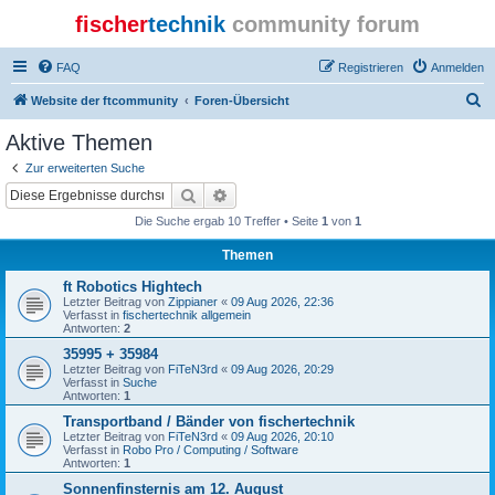
fischer
technik
community forum
FAQ
Registrieren
Anmelden
S
Website der ftcommunity
Foren-Übersicht
u
Aktive Themen
c
Zur erweiterten Suche
h
Suche
Erweiterte Suche
e
Die Suche ergab 10 Treffer • Seite
1
von
1
Themen
ft Robotics Hightech
Letzter Beitrag von
Zippianer
«
09 Aug 2026, 22:36
Verfasst in
fischertechnik allgemein
Antworten:
2
35995 + 35984
Letzter Beitrag von
FiTeN3rd
«
09 Aug 2026, 20:29
Verfasst in
Suche
Antworten:
1
Transportband / Bänder von fischertechnik
Letzter Beitrag von
FiTeN3rd
«
09 Aug 2026, 20:10
Verfasst in
Robo Pro / Computing / Software
Antworten:
1
Sonnenfinsternis am 12. August