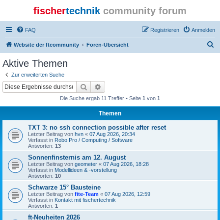
fischer
technik
community forum
FAQ
Registrieren
Anmelden
S
Website der ftcommunity
Foren-Übersicht
u
Aktive Themen
c
Zur erweiterten Suche
h
Suche
Erweiterte Suche
e
Die Suche ergab 11 Treffer • Seite
1
von
1
Themen
TXT 3: no ssh connection possible after reset
Letzter Beitrag von
hvn
«
07 Aug 2026, 20:34
Verfasst in
Robo Pro / Computing / Software
Antworten:
13
Sonnenfinsternis am 12. August
Letzter Beitrag von
geometer
«
07 Aug 2026, 18:28
Verfasst in
Modellideen & -vorstellung
Antworten:
10
Schwarze 15° Bausteine
Letzter Beitrag von
fite-Team
«
07 Aug 2026, 12:59
Verfasst in
Kontakt mit fischertechnik
Antworten:
1
ft-Neuheiten 2026