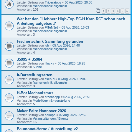
Letzter Beitrag von
Triceratops
«
06 Aug 2026, 20:58
Verfasst in
fischertechnik allgemein
Antworten:
105
1
2
3
4
5
6
Wer hat den "Liebherr High-Top EC-H Kran RC" schon nach
Anleitung aufgebaut?
Letzter Beitrag von
FiTeN3rd
«
05 Aug 2026, 16:03
Verfasst in
fischertechnik allgemein
Antworten:
3
Fischertechnik Sammlung gefunden
Letzter Beitrag von
juh
«
05 Aug 2026, 14:40
Verfasst in
fischertechnik allgemein
Antworten:
4
35995 + 35984
Letzter Beitrag von
Hucky
«
03 Aug 2026, 18:25
Verfasst in
Suche
ft-Darstellungsarten
Letzter Beitrag von
fisch-d
«
03 Aug 2026, 01:04
Verfasst in
fischertechnik allgemein
Antworten:
3
H-Bot Mechanismus
Letzter Beitrag von
atzensepp
«
02 Aug 2026, 23:51
Verfasst in
Modellideen & -vorstellung
Antworten:
5
Maker Faire Hannover 2026
Letzter Beitrag von
calliope
«
02 Aug 2026, 22:52
Verfasst in
Veranstaltungen / Events
Antworten:
15
Baumonat-Herne / Ausstellung v2