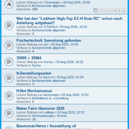
Letzter Beitrag von
Triceratops
«
06 Aug 2026, 20:58
Verfasst in
fischertechnik allgemein
Antworten:
105
1
2
3
4
5
6
Wer hat den "Liebherr High-Top EC-H Kran RC" schon nach
Anleitung aufgebaut?
Letzter Beitrag von
FiTeN3rd
«
05 Aug 2026, 16:03
Verfasst in
fischertechnik allgemein
Antworten:
3
Fischertechnik Sammlung gefunden
Letzter Beitrag von
juh
«
05 Aug 2026, 14:40
Verfasst in
fischertechnik allgemein
Antworten:
4
35995 + 35984
Letzter Beitrag von
Hucky
«
03 Aug 2026, 18:25
Verfasst in
Suche
ft-Darstellungsarten
Letzter Beitrag von
fisch-d
«
03 Aug 2026, 01:04
Verfasst in
fischertechnik allgemein
Antworten:
3
H-Bot Mechanismus
Letzter Beitrag von
atzensepp
«
02 Aug 2026, 23:51
Verfasst in
Modellideen & -vorstellung
Antworten:
5
Maker Faire Hannover 2026
Letzter Beitrag von
calliope
«
02 Aug 2026, 22:52
Verfasst in
Veranstaltungen / Events
Antworten:
15
Baumonat-Herne / Ausstellung v2