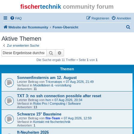
fischer
technik
community forum
FAQ
Registrieren
Anmelden
S
Website der ftcommunity
Foren-Übersicht
u
Aktive Themen
c
Zur erweiterten Suche
h
Suche
Erweiterte Suche
e
Die Suche ergab 11 Treffer • Seite
1
von
1
Themen
Sonnenfinsternis am 12. August
Letzter Beitrag von
Triceratops
«
07 Aug 2026, 21:49
Verfasst in
Modellideen & -vorstellung
Antworten:
11
TXT 3: no ssh connection possible after reset
Letzter Beitrag von
hvn
«
07 Aug 2026, 20:34
Verfasst in
Robo Pro / Computing / Software
Antworten:
13
Schwarze 15° Bausteine
Letzter Beitrag von
fite-Team
«
07 Aug 2026, 12:59
Verfasst in
Kontakt mit fischertechnik
Antworten:
1
ft-Neuheiten 2026