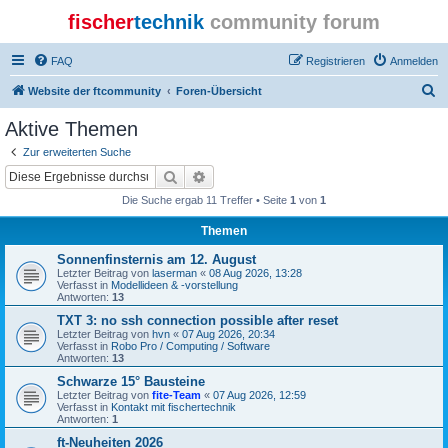
fischer
technik
community forum
FAQ
Registrieren
Anmelden
S
Website der ftcommunity
Foren-Übersicht
u
Aktive Themen
c
Zur erweiterten Suche
h
Suche
Erweiterte Suche
e
Die Suche ergab 11 Treffer • Seite
1
von
1
Themen
Sonnenfinsternis am 12. August
Letzter Beitrag von
laserman
«
08 Aug 2026, 13:28
Verfasst in
Modellideen & -vorstellung
Antworten:
13
TXT 3: no ssh connection possible after reset
Letzter Beitrag von
hvn
«
07 Aug 2026, 20:34
Verfasst in
Robo Pro / Computing / Software
Antworten:
13
Schwarze 15° Bausteine
Letzter Beitrag von
fite-Team
«
07 Aug 2026, 12:59
Verfasst in
Kontakt mit fischertechnik
Antworten:
1
ft-Neuheiten 2026