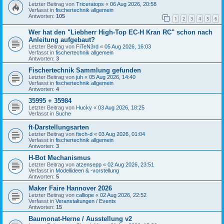
Letzter Beitrag von
Triceratops
«
06 Aug 2026, 20:58
Verfasst in
fischertechnik allgemein
Antworten:
105
1
2
3
4
5
6
Wer hat den "Liebherr High-Top EC-H Kran RC" schon nach
Anleitung aufgebaut?
Letzter Beitrag von
FiTeN3rd
«
05 Aug 2026, 16:03
Verfasst in
fischertechnik allgemein
Antworten:
3
Fischertechnik Sammlung gefunden
Letzter Beitrag von
juh
«
05 Aug 2026, 14:40
Verfasst in
fischertechnik allgemein
Antworten:
4
35995 + 35984
Letzter Beitrag von
Hucky
«
03 Aug 2026, 18:25
Verfasst in
Suche
ft-Darstellungsarten
Letzter Beitrag von
fisch-d
«
03 Aug 2026, 01:04
Verfasst in
fischertechnik allgemein
Antworten:
3
H-Bot Mechanismus
Letzter Beitrag von
atzensepp
«
02 Aug 2026, 23:51
Verfasst in
Modellideen & -vorstellung
Antworten:
5
Maker Faire Hannover 2026
Letzter Beitrag von
calliope
«
02 Aug 2026, 22:52
Verfasst in
Veranstaltungen / Events
Antworten:
15
Baumonat-Herne / Ausstellung v2