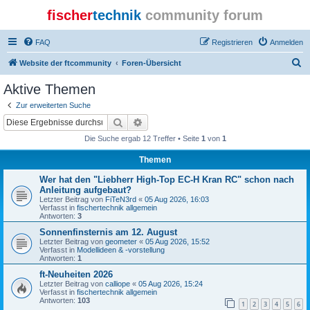
fischer
technik
community forum
FAQ
Registrieren
Anmelden
S
Website der ftcommunity
Foren-Übersicht
u
Aktive Themen
c
Zur erweiterten Suche
h
Suche
Erweiterte Suche
e
Die Suche ergab 12 Treffer • Seite
1
von
1
Themen
Wer hat den "Liebherr High-Top EC-H Kran RC" schon nach
Anleitung aufgebaut?
Letzter Beitrag von
FiTeN3rd
«
05 Aug 2026, 16:03
Verfasst in
fischertechnik allgemein
Antworten:
3
Sonnenfinsternis am 12. August
Letzter Beitrag von
geometer
«
05 Aug 2026, 15:52
Verfasst in
Modellideen & -vorstellung
Antworten:
1
ft-Neuheiten 2026
Letzter Beitrag von
calliope
«
05 Aug 2026, 15:24
Verfasst in
fischertechnik allgemein
Antworten:
103
1
2
3
4
5
6