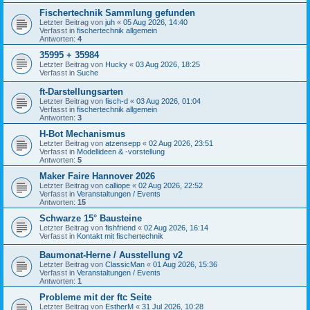
Fischertechnik Sammlung gefunden
Letzter Beitrag von
juh
«
05 Aug 2026, 14:40
Verfasst in
fischertechnik allgemein
Antworten:
4
35995 + 35984
Letzter Beitrag von
Hucky
«
03 Aug 2026, 18:25
Verfasst in
Suche
ft-Darstellungsarten
Letzter Beitrag von
fisch-d
«
03 Aug 2026, 01:04
Verfasst in
fischertechnik allgemein
Antworten:
3
H-Bot Mechanismus
Letzter Beitrag von
atzensepp
«
02 Aug 2026, 23:51
Verfasst in
Modellideen & -vorstellung
Antworten:
5
Maker Faire Hannover 2026
Letzter Beitrag von
calliope
«
02 Aug 2026, 22:52
Verfasst in
Veranstaltungen / Events
Antworten:
15
Schwarze 15° Bausteine
Letzter Beitrag von
fishfriend
«
02 Aug 2026, 16:14
Verfasst in
Kontakt mit fischertechnik
Baumonat-Herne / Ausstellung v2
Letzter Beitrag von
ClassicMan
«
01 Aug 2026, 15:36
Verfasst in
Veranstaltungen / Events
Antworten:
1
Probleme mit der ftc Seite
Letzter Beitrag von
EstherM
«
31 Jul 2026, 10:28