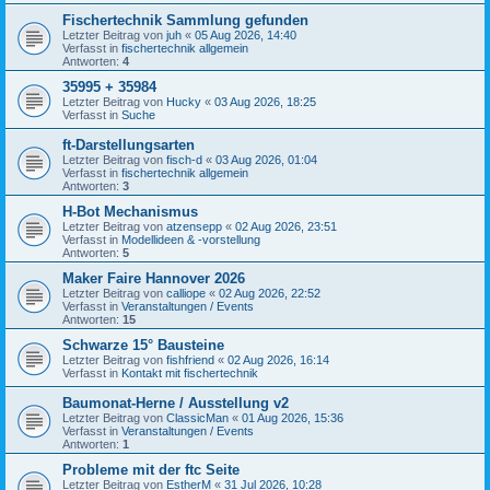
Fischertechnik Sammlung gefunden
Letzter Beitrag von
juh
«
05 Aug 2026, 14:40
Verfasst in
fischertechnik allgemein
Antworten:
4
35995 + 35984
Letzter Beitrag von
Hucky
«
03 Aug 2026, 18:25
Verfasst in
Suche
ft-Darstellungsarten
Letzter Beitrag von
fisch-d
«
03 Aug 2026, 01:04
Verfasst in
fischertechnik allgemein
Antworten:
3
H-Bot Mechanismus
Letzter Beitrag von
atzensepp
«
02 Aug 2026, 23:51
Verfasst in
Modellideen & -vorstellung
Antworten:
5
Maker Faire Hannover 2026
Letzter Beitrag von
calliope
«
02 Aug 2026, 22:52
Verfasst in
Veranstaltungen / Events
Antworten:
15
Schwarze 15° Bausteine
Letzter Beitrag von
fishfriend
«
02 Aug 2026, 16:14
Verfasst in
Kontakt mit fischertechnik
Baumonat-Herne / Ausstellung v2
Letzter Beitrag von
ClassicMan
«
01 Aug 2026, 15:36
Verfasst in
Veranstaltungen / Events
Antworten:
1
Probleme mit der ftc Seite
Letzter Beitrag von
EstherM
«
31 Jul 2026, 10:28