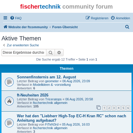
fischer
technik
community forum
FAQ
Registrieren
Anmelden
S
Website der ftcommunity
Foren-Übersicht
u
Aktive Themen
c
Zur erweiterten Suche
h
Suche
Erweiterte Suche
e
Die Suche ergab 12 Treffer • Seite
1
von
1
Themen
Sonnenfinsternis am 12. August
Letzter Beitrag von
geometer
«
06 Aug 2026, 23:09
Verfasst in
Modellideen & -vorstellung
Antworten:
6
ft-Neuheiten 2026
Letzter Beitrag von
Triceratops
«
06 Aug 2026, 20:58
Verfasst in
fischertechnik allgemein
Antworten:
105
1
2
3
4
5
6
Wer hat den "Liebherr High-Top EC-H Kran RC" schon nach
Anleitung aufgebaut?
Letzter Beitrag von
FiTeN3rd
«
05 Aug 2026, 16:03
Verfasst in
fischertechnik allgemein
Antworten:
3