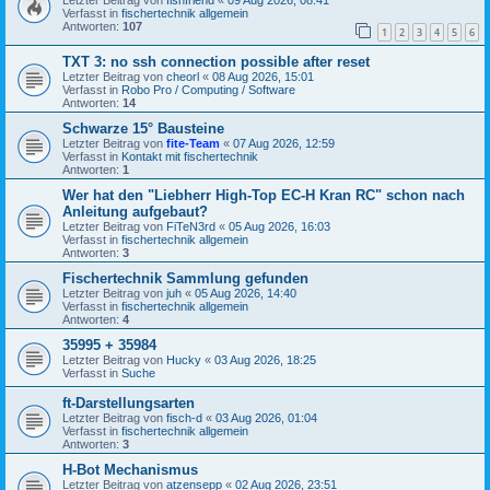
Verfasst in
fischertechnik allgemein
Antworten:
107
1
2
3
4
5
6
TXT 3: no ssh connection possible after reset
Letzter Beitrag von
cheorl
«
08 Aug 2026, 15:01
Verfasst in
Robo Pro / Computing / Software
Antworten:
14
Schwarze 15° Bausteine
Letzter Beitrag von
fite-Team
«
07 Aug 2026, 12:59
Verfasst in
Kontakt mit fischertechnik
Antworten:
1
Wer hat den "Liebherr High-Top EC-H Kran RC" schon nach
Anleitung aufgebaut?
Letzter Beitrag von
FiTeN3rd
«
05 Aug 2026, 16:03
Verfasst in
fischertechnik allgemein
Antworten:
3
Fischertechnik Sammlung gefunden
Letzter Beitrag von
juh
«
05 Aug 2026, 14:40
Verfasst in
fischertechnik allgemein
Antworten:
4
35995 + 35984
Letzter Beitrag von
Hucky
«
03 Aug 2026, 18:25
Verfasst in
Suche
ft-Darstellungsarten
Letzter Beitrag von
fisch-d
«
03 Aug 2026, 01:04
Verfasst in
fischertechnik allgemein
Antworten:
3
H-Bot Mechanismus
Letzter Beitrag von
atzensepp
«
02 Aug 2026, 23:51