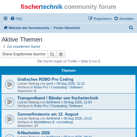
fischer
technik
community forum
FAQ
Registrieren
Anmelden
S
Website der ftcommunity
Foren-Übersicht
u
Aktive Themen
c
Zur erweiterten Suche
h
Suche
Erweiterte Suche
e
Die Suche ergab 12 Treffer • Seite
1
von
1
Themen
Grafisches ROBO Pro Coding
Letzter Beitrag von
perlt
«
09 Aug 2026, 11:22
Verfasst in
Robo Pro / Computing / Software
Antworten:
5
Transportband / Bänder von fischertechnik
Letzter Beitrag von
fishfriend
«
09 Aug 2026, 11:04
Verfasst in
Robo Pro / Computing / Software
Sonnenfinsternis am 12. August
Letzter Beitrag von
fishfriend
«
09 Aug 2026, 10:21
Verfasst in
Modellideen & -vorstellung
Antworten:
17
ft-Neuheiten 2026
Letzter Beitrag von
fishfriend
«
09 Aug 2026, 08:41