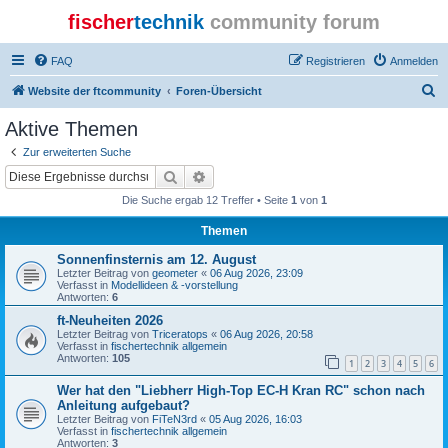
fischer
technik
community forum
FAQ
Registrieren
Anmelden
S
Website der ftcommunity
Foren-Übersicht
u
Aktive Themen
c
Zur erweiterten Suche
h
Suche
Erweiterte Suche
e
Die Suche ergab 12 Treffer • Seite
1
von
1
Themen
Sonnenfinsternis am 12. August
Letzter Beitrag von
geometer
«
06 Aug 2026, 23:09
Verfasst in
Modellideen & -vorstellung
Antworten:
6
ft-Neuheiten 2026
Letzter Beitrag von
Triceratops
«
06 Aug 2026, 20:58
Verfasst in
fischertechnik allgemein
Antworten:
105
1
2
3
4
5
6
Wer hat den "Liebherr High-Top EC-H Kran RC" schon nach
Anleitung aufgebaut?
Letzter Beitrag von
FiTeN3rd
«
05 Aug 2026, 16:03
Verfasst in
fischertechnik allgemein
Antworten:
3