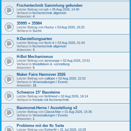
Fischertechnik Sammlung gefunden
Letzter Beitrag von
juh
«
05 Aug 2026, 14:40
Verfasst in
fischertechnik allgemein
Antworten:
4
35995 + 35984
Letzter Beitrag von
Hucky
«
03 Aug 2026, 18:25
Verfasst in
Suche
ft-Darstellungsarten
Letzter Beitrag von
fisch-d
«
03 Aug 2026, 01:04
Verfasst in
fischertechnik allgemein
Antworten:
3
H-Bot Mechanismus
Letzter Beitrag von
atzensepp
«
02 Aug 2026, 23:51
Verfasst in
Modellideen & -vorstellung
Antworten:
5
Maker Faire Hannover 2026
Letzter Beitrag von
calliope
«
02 Aug 2026, 22:52
Verfasst in
Veranstaltungen / Events
Antworten:
15
Schwarze 15° Bausteine
Letzter Beitrag von
fishfriend
«
02 Aug 2026, 16:14
Verfasst in
Kontakt mit fischertechnik
Baumonat-Herne / Ausstellung v2
Letzter Beitrag von
ClassicMan
«
01 Aug 2026, 15:36
Verfasst in
Veranstaltungen / Events
Antworten:
1
Probleme mit der ftc Seite
Letzter Beitrag von
EstherM
«
31 Jul 2026, 10:28