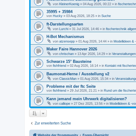
von
KleinerKoenig
» 04 Aug 2026, 00:22 » in
fischertechn
35995 + 35984
von
Hucky
» 03 Aug 2026, 18:25 » in
Suche
ft-Darstellungsarten
von
Lurchi
» 31 Jul 2026, 14:46 » in
fischertechnik allge
H-Bot Mechanismus
von
atzensepp
» 01 Aug 2026, 14:44 » in
Modellideen & -
Maker Faire Hannover 2026
von
chrischan
» 13 Apr 2026, 14:29 » in
Veranstaltungen
Schwarze 15° Bausteine
von
fishfriend
» 02 Aug 2026, 16:14 » in
Kontakt mit fischerte
Baumonat-Herne / Ausstellung v2
von
ClassicMan
» 01 Aug 2026, 15:34 » in
Veranstaltung
Probleme mit der ftc Seite
von
fishfriend
» 29 Jul 2026, 21:21 » in
Rund um die fischert
Kann jemand mein Uhrwerk digitalisieren?
von
calliope
» 27 Dez 2025, 13:56 » in
Modellideen & -vo
Zur erweiterten Suche
Website der ftcommunity
Foren-Übersicht