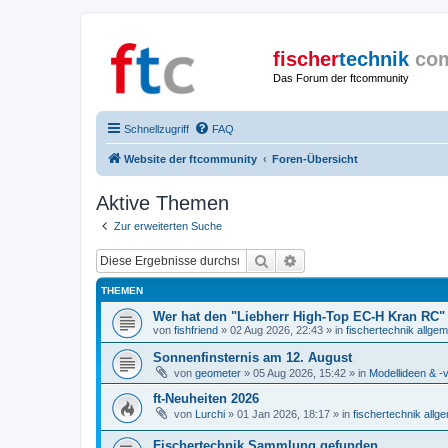
fischer
technik
co
Das Forum der ftcommunity
Schnellzugriff
FAQ
Website der ftcommunity
Foren-Übersicht
Aktive Themen
Zur erweiterten Suche
Suche
Erweiterte Suche
THEMEN
Wer hat den "Liebherr High-Top EC-H Kran RC"
von
fishfriend
» 02 Aug 2026, 22:43 » in
fischertechnik allgem
Sonnenfinsternis am 12. August
von
geometer
» 05 Aug 2026, 15:42 » in
Modellideen & -v
ft-Neuheiten 2026
von
Lurchi
» 01 Jan 2026, 18:17 » in
fischertechnik allg
Fischertechnik Sammlung gefunden