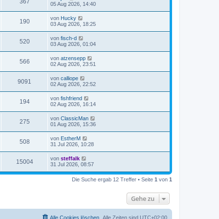
367
05 Aug 2026, 14:40
von
Hucky
190
03 Aug 2026, 18:25
von
fisch-d
520
03 Aug 2026, 01:04
von
atzensepp
566
02 Aug 2026, 23:51
von
calliope
9091
02 Aug 2026, 22:52
von
fishfriend
194
02 Aug 2026, 16:14
von
ClassicMan
275
01 Aug 2026, 15:36
von
EstherM
508
31 Jul 2026, 10:28
von
steffalk
15004
31 Jul 2026, 08:57
Die Suche ergab 12 Treffer • Seite
1
von
1
Gehe zu
Alle Cookies löschen
Alle Zeiten sind
UTC+02:00