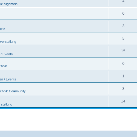
4
ik allgemein
0
3
mein
5
vorstellung
15
 / Events
0
chnik
1
en / Events
3
echnik Community
14
rstellung