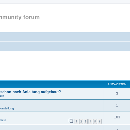
mmunity forum
ANTWORTEN
 schon nach Anleitung aufgebaut?
3
ein
1
orstellung
103
emein
1
2
3
4
5
6