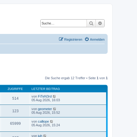
Suche
Erweiterte Suche
Registrieren
Anmelden
Die Suche ergab 12 Treffer • Seite
1
von
1
ZUGRIFFE
LETZTER BEITRAG
von
FiTeN3rd
514
05 Aug 2026, 16:03
von
geometer
123
05 Aug 2026, 15:52
von
calliope
65999
05 Aug 2026, 15:24
von
juh