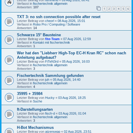
Verfasst in
fischertechnik allgemein
Antworten:
107
1
2
3
4
5
6
TXT 3: no ssh connection possible after reset
Letzter Beitrag von
cheorl
«
08 Aug 2026, 15:01
Verfasst in
Robo Pro / Computing / Software
Antworten:
14
Schwarze 15° Bausteine
Letzter Beitrag von
fite-Team
«
07 Aug 2026, 12:59
Verfasst in
Kontakt mit fischertechnik
Antworten:
1
Wer hat den "Liebherr High-Top EC-H Kran RC" schon nach
Anleitung aufgebaut?
Letzter Beitrag von
FiTeN3rd
«
05 Aug 2026, 16:03
Verfasst in
fischertechnik allgemein
Antworten:
3
Fischertechnik Sammlung gefunden
Letzter Beitrag von
juh
«
05 Aug 2026, 14:40
Verfasst in
fischertechnik allgemein
Antworten:
4
35995 + 35984
Letzter Beitrag von
Hucky
«
03 Aug 2026, 18:25
Verfasst in
Suche
ft-Darstellungsarten
Letzter Beitrag von
fisch-d
«
03 Aug 2026, 01:04
Verfasst in
fischertechnik allgemein
Antworten:
3
H-Bot Mechanismus
Letzter Beitrag von
atzensepp
«
02 Aug 2026, 23:51