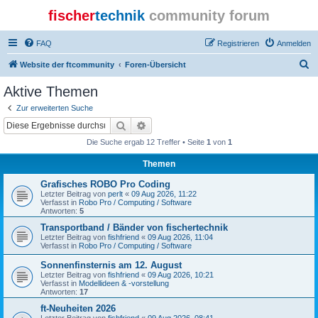
fischer
technik
community forum
FAQ
Registrieren
Anmelden
S
Website der ftcommunity
Foren-Übersicht
u
Aktive Themen
c
Zur erweiterten Suche
h
Suche
Erweiterte Suche
e
Die Suche ergab 12 Treffer • Seite
1
von
1
Themen
Grafisches ROBO Pro Coding
Letzter Beitrag von
perlt
«
09 Aug 2026, 11:22
Verfasst in
Robo Pro / Computing / Software
Antworten:
5
Transportband / Bänder von fischertechnik
Letzter Beitrag von
fishfriend
«
09 Aug 2026, 11:04
Verfasst in
Robo Pro / Computing / Software
Sonnenfinsternis am 12. August
Letzter Beitrag von
fishfriend
«
09 Aug 2026, 10:21
Verfasst in
Modellideen & -vorstellung
Antworten:
17
ft-Neuheiten 2026
Letzter Beitrag von
fishfriend
«
09 Aug 2026, 08:41