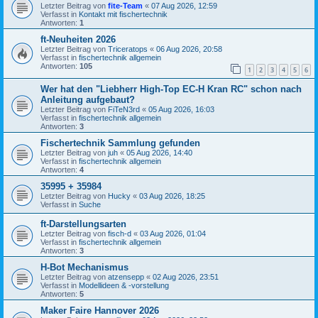
Letzter Beitrag von
fite-Team
«
07 Aug 2026, 12:59
Verfasst in
Kontakt mit fischertechnik
Antworten:
1
ft-Neuheiten 2026
Letzter Beitrag von
Triceratops
«
06 Aug 2026, 20:58
Verfasst in
fischertechnik allgemein
Antworten:
105
1
2
3
4
5
6
Wer hat den "Liebherr High-Top EC-H Kran RC" schon nach
Anleitung aufgebaut?
Letzter Beitrag von
FiTeN3rd
«
05 Aug 2026, 16:03
Verfasst in
fischertechnik allgemein
Antworten:
3
Fischertechnik Sammlung gefunden
Letzter Beitrag von
juh
«
05 Aug 2026, 14:40
Verfasst in
fischertechnik allgemein
Antworten:
4
35995 + 35984
Letzter Beitrag von
Hucky
«
03 Aug 2026, 18:25
Verfasst in
Suche
ft-Darstellungsarten
Letzter Beitrag von
fisch-d
«
03 Aug 2026, 01:04
Verfasst in
fischertechnik allgemein
Antworten:
3
H-Bot Mechanismus
Letzter Beitrag von
atzensepp
«
02 Aug 2026, 23:51
Verfasst in
Modellideen & -vorstellung
Antworten:
5
Maker Faire Hannover 2026