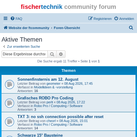
fischer
technik
community forum
FAQ
Registrieren
Anmelden
S
Website der ftcommunity
Foren-Übersicht
u
Aktive Themen
c
Zur erweiterten Suche
h
Suche
Erweiterte Suche
e
Die Suche ergab 11 Treffer • Seite
1
von
1
Themen
Sonnenfinsternis am 12. August
Letzter Beitrag von
geometer
«
08 Aug 2026, 17:45
Verfasst in
Modellideen & -vorstellung
Antworten:
16
Grafisches ROBO Pro Coding
Letzter Beitrag von
perlt
«
08 Aug 2026, 17:22
Verfasst in
Robo Pro / Computing / Software
Antworten:
3
TXT 3: no ssh connection possible after reset
Letzter Beitrag von
cheorl
«
08 Aug 2026, 15:01
Verfasst in
Robo Pro / Computing / Software
Antworten:
14
Schwarze 15° Bausteine