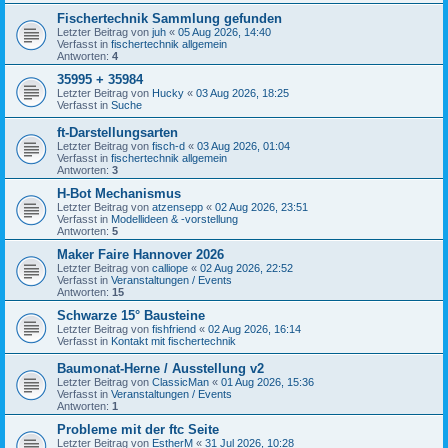
Fischertechnik Sammlung gefunden
Letzter Beitrag von
juh
«
05 Aug 2026, 14:40
Verfasst in
fischertechnik allgemein
Antworten:
4
35995 + 35984
Letzter Beitrag von
Hucky
«
03 Aug 2026, 18:25
Verfasst in
Suche
ft-Darstellungsarten
Letzter Beitrag von
fisch-d
«
03 Aug 2026, 01:04
Verfasst in
fischertechnik allgemein
Antworten:
3
H-Bot Mechanismus
Letzter Beitrag von
atzensepp
«
02 Aug 2026, 23:51
Verfasst in
Modellideen & -vorstellung
Antworten:
5
Maker Faire Hannover 2026
Letzter Beitrag von
calliope
«
02 Aug 2026, 22:52
Verfasst in
Veranstaltungen / Events
Antworten:
15
Schwarze 15° Bausteine
Letzter Beitrag von
fishfriend
«
02 Aug 2026, 16:14
Verfasst in
Kontakt mit fischertechnik
Baumonat-Herne / Ausstellung v2
Letzter Beitrag von
ClassicMan
«
01 Aug 2026, 15:36
Verfasst in
Veranstaltungen / Events
Antworten:
1
Probleme mit der ftc Seite
Letzter Beitrag von
EstherM
«
31 Jul 2026, 10:28