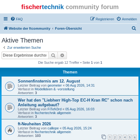
fischer
technik
community forum
FAQ
Registrieren
Anmelden
S
Website der ftcommunity
Foren-Übersicht
u
Aktive Themen
c
Zur erweiterten Suche
h
Suche
Erweiterte Suche
e
Die Suche ergab 12 Treffer • Seite
1
von
1
Themen
Sonnenfinsternis am 12. August
Letzter Beitrag von
geometer
«
06 Aug 2026, 14:31
Verfasst in
Modellideen & -vorstellung
Antworten:
3
Wer hat den "Liebherr High-Top EC-H Kran RC" schon nach
Anleitung aufgebaut?
Letzter Beitrag von
FiTeN3rd
«
05 Aug 2026, 16:03
Verfasst in
fischertechnik allgemein
Antworten:
3
ft-Neuheiten 2026
Letzter Beitrag von
calliope
«
05 Aug 2026, 15:24
Verfasst in
fischertechnik allgemein
Antworten:
103
1
2
3
4
5
6