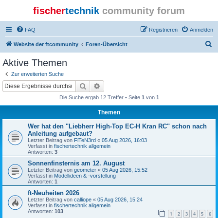
fischer
technik
community forum
FAQ
Registrieren
Anmelden
S
Website der ftcommunity
Foren-Übersicht
u
Aktive Themen
c
Zur erweiterten Suche
h
Suche
Erweiterte Suche
e
Die Suche ergab 12 Treffer • Seite
1
von
1
Themen
Wer hat den "Liebherr High-Top EC-H Kran RC" schon nach
Anleitung aufgebaut?
Letzter Beitrag von
FiTeN3rd
«
05 Aug 2026, 16:03
Verfasst in
fischertechnik allgemein
Antworten:
3
Sonnenfinsternis am 12. August
Letzter Beitrag von
geometer
«
05 Aug 2026, 15:52
Verfasst in
Modellideen & -vorstellung
Antworten:
1
ft-Neuheiten 2026
Letzter Beitrag von
calliope
«
05 Aug 2026, 15:24
Verfasst in
fischertechnik allgemein
Antworten:
103
1
2
3
4
5
6