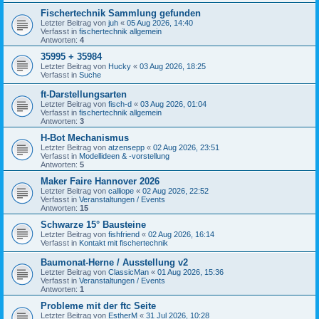
Fischertechnik Sammlung gefunden
Letzter Beitrag von
juh
«
05 Aug 2026, 14:40
Verfasst in
fischertechnik allgemein
Antworten:
4
35995 + 35984
Letzter Beitrag von
Hucky
«
03 Aug 2026, 18:25
Verfasst in
Suche
ft-Darstellungsarten
Letzter Beitrag von
fisch-d
«
03 Aug 2026, 01:04
Verfasst in
fischertechnik allgemein
Antworten:
3
H-Bot Mechanismus
Letzter Beitrag von
atzensepp
«
02 Aug 2026, 23:51
Verfasst in
Modellideen & -vorstellung
Antworten:
5
Maker Faire Hannover 2026
Letzter Beitrag von
calliope
«
02 Aug 2026, 22:52
Verfasst in
Veranstaltungen / Events
Antworten:
15
Schwarze 15° Bausteine
Letzter Beitrag von
fishfriend
«
02 Aug 2026, 16:14
Verfasst in
Kontakt mit fischertechnik
Baumonat-Herne / Ausstellung v2
Letzter Beitrag von
ClassicMan
«
01 Aug 2026, 15:36
Verfasst in
Veranstaltungen / Events
Antworten:
1
Probleme mit der ftc Seite
Letzter Beitrag von
EstherM
«
31 Jul 2026, 10:28