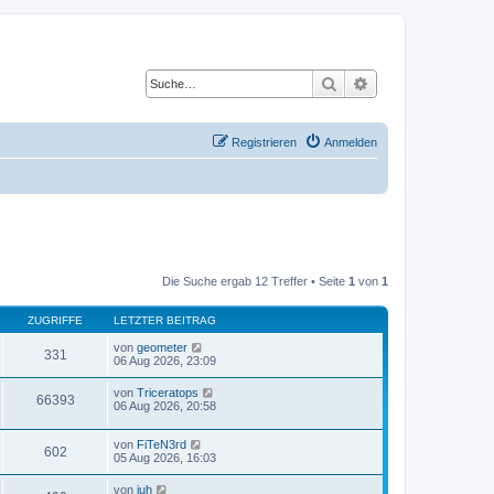
Suche
Erweiterte Suche
Registrieren
Anmelden
Die Suche ergab 12 Treffer • Seite
1
von
1
ZUGRIFFE
LETZTER BEITRAG
von
geometer
331
06 Aug 2026, 23:09
von
Triceratops
66393
06 Aug 2026, 20:58
von
FiTeN3rd
602
05 Aug 2026, 16:03
von
juh