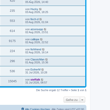
420
05 Aug 2026, 14:40
von
Hucky
235
03 Aug 2026, 18:25
von
fisch-d
553
03 Aug 2026, 01:04
von
atzensepp
614
02 Aug 2026, 23:51
von
calliope
9175
02 Aug 2026, 22:52
von
fishfriend
224
02 Aug 2026, 16:14
von
ClassicMan
296
01 Aug 2026, 15:36
von
EstherM
536
31 Jul 2026, 10:28
von
steffalk
15045
31 Jul 2026, 08:57
Die Suche ergab 12 Treffer • Seite
1
von
1
Gehe zu
Alle Cookies löschen
Alle Zeiten sind
UTC+02:00