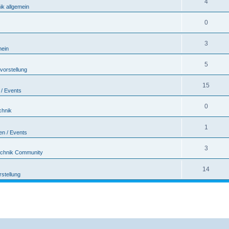
4
ik allgemein
0
3
mein
5
vorstellung
15
 / Events
0
chnik
1
en / Events
3
echnik Community
14
rstellung