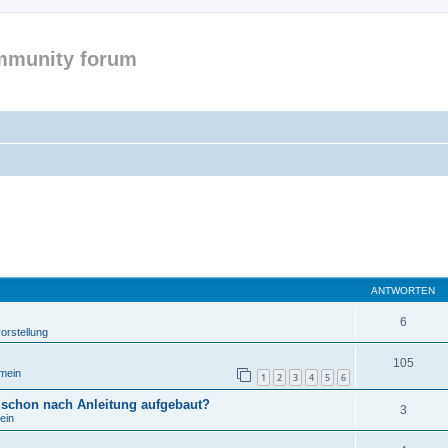
mmunity forum
ANTWORTEN
6
orstellung
105
emein
1
2
3
4
5
6
 schon nach Anleitung aufgebaut?
3
ein