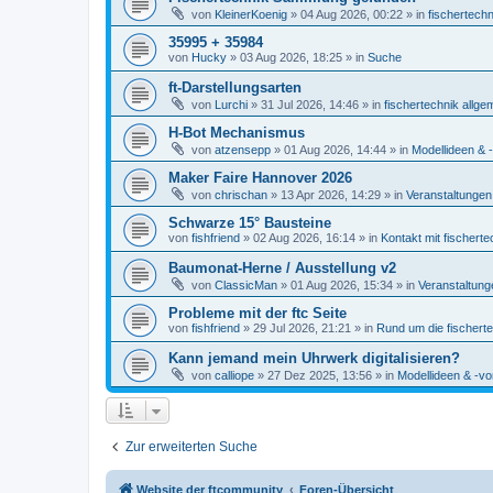
von
KleinerKoenig
» 04 Aug 2026, 00:22 » in
fischertechn
35995 + 35984
von
Hucky
» 03 Aug 2026, 18:25 » in
Suche
ft-Darstellungsarten
von
Lurchi
» 31 Jul 2026, 14:46 » in
fischertechnik allge
H-Bot Mechanismus
von
atzensepp
» 01 Aug 2026, 14:44 » in
Modellideen & -
Maker Faire Hannover 2026
von
chrischan
» 13 Apr 2026, 14:29 » in
Veranstaltungen
Schwarze 15° Bausteine
von
fishfriend
» 02 Aug 2026, 16:14 » in
Kontakt mit fischerte
Baumonat-Herne / Ausstellung v2
von
ClassicMan
» 01 Aug 2026, 15:34 » in
Veranstaltung
Probleme mit der ftc Seite
von
fishfriend
» 29 Jul 2026, 21:21 » in
Rund um die fischert
Kann jemand mein Uhrwerk digitalisieren?
von
calliope
» 27 Dez 2025, 13:56 » in
Modellideen & -vo
Zur erweiterten Suche
Website der ftcommunity
Foren-Übersicht