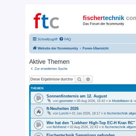
fischer
technik
co
Das Forum der ftcommunity
Schnellzugriff
FAQ
Website der ftcommunity
Foren-Übersicht
Aktive Themen
Zur erweiterten Suche
Suche
Erweiterte Suche
THEMEN
Sonnenfinsternis am 12. August
von
geometer
» 05 Aug 2026, 15:42 » in
Modellideen & -v
ft-Neuheiten 2026
von
Lurchi
» 01 Jan 2026, 18:17 » in
fischertechnik allg
Wer hat den "Liebherr High-Top EC-H Kran RC"
von
fishfriend
» 02 Aug 2026, 22:43 » in
fischertechnik allgem
Fischertechnik Sammlung gefunden