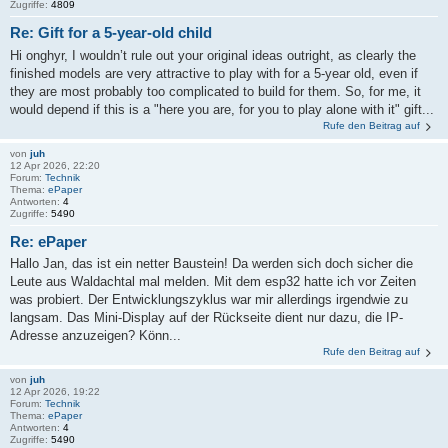
Zugriffe:
4809
Re: Gift for a 5-year-old child
Hi onghyr, I wouldn’t rule out your original ideas outright, as clearly the
finished models are very attractive to play with for a 5-year old, even if
they are most probably too complicated to build for them. So, for me, it
would depend if this is a "here you are, for you to play alone with it" gift...
Rufe den Beitrag auf
von
juh
12 Apr 2026, 22:20
Forum:
Technik
Thema:
ePaper
Antworten:
4
Zugriffe:
5490
Re: ePaper
Hallo Jan, das ist ein netter Baustein! Da werden sich doch sicher die
Leute aus Waldachtal mal melden. Mit dem esp32 hatte ich vor Zeiten
was probiert. Der Entwicklungszyklus war mir allerdings irgendwie zu
langsam. Das Mini-Display auf der Rückseite dient nur dazu, die IP-
Adresse anzuzeigen? Könn...
Rufe den Beitrag auf
von
juh
12 Apr 2026, 19:22
Forum:
Technik
Thema:
ePaper
Antworten:
4
Zugriffe:
5490