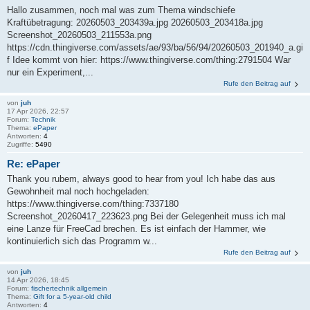
Hallo zusammen, noch mal was zum Thema windschiefe
Kraftübetragung: 20260503_203439a.jpg 20260503_203418a.jpg
Screenshot_20260503_211553a.png
https://cdn.thingiverse.com/assets/ae/93/ba/56/94/20260503_201940_a.gi
f Idee kommt von hier: https://www.thingiverse.com/thing:2791504 War
nur ein Experiment,...
Rufe den Beitrag auf
von
juh
17 Apr 2026, 22:57
Forum:
Technik
Thema:
ePaper
Antworten:
4
Zugriffe:
5490
Re: ePaper
Thank you rubem, always good to hear from you! Ich habe das aus
Gewohnheit mal noch hochgeladen:
https://www.thingiverse.com/thing:7337180
Screenshot_20260417_223623.png Bei der Gelegenheit muss ich mal
eine Lanze für FreeCad brechen. Es ist einfach der Hammer, wie
kontinuierlich sich das Programm w...
Rufe den Beitrag auf
von
juh
14 Apr 2026, 18:45
Forum:
fischertechnik allgemein
Thema:
Gift for a 5-year-old child
Antworten:
4