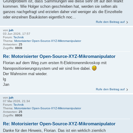
Grundproblem ist, dass Sammlungen wie diese sehr oft auf den Markt
kommen. Wie Holger schon geschrieben hat, werden sie selten als
ganzes nachgefragt und erzielen daher viel weniger als die Einzelteile
oder einzelnen Baukästen eigentlich noc...
Rufe den Beitrag auf
von
juh
03 Jun 2026, 17:57
Forum:
Technik
Thema:
Motorisierter Open-Source-XYZ-Mikromanipulator
Antworten:
25
Zugriffe:
8808
Re: Motorisierter Open-Source-XYZ-Mikromanipulator
Florian auf dem Weg zum ersten ft-Elektronenmikroskop mit
Nanopositionierungssystem und wir sind live dabei.
Der Wahnsinn mal wieder.
lg
Jan
Rufe den Beitrag auf
von
juh
07 Mai 2026, 21:34
Forum:
Technik
Thema:
Motorisierter Open-Source-XYZ-Mikromanipulator
Antworten:
25
Zugriffe:
8808
Re: Motorisierter Open-Source-XYZ-Mikromanipulator
Danke für den Hinweis, Florian. Das ist ein wirklich ziemlich