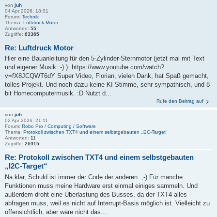
von
juh
04 Apr 2026, 18:01
Forum:
Technik
Thema:
Luftdruck Motor
Antworten:
55
Zugriffe:
63365
Re: Luftdruck Motor
Hier eine Bauanleitung für den 5-Zylinder-Sternmotor (jetzt mal mit Text
und eigener Musik :-) ): https://www.youtube.com/watch?
v=fX8JCQWT6dY Super Video, Florian, vielen Dank, hat Spaß gemacht,
tolles Projekt. Und noch dazu keine KI-Stimme, sehr sympathisch, und 8-
bit Homecomputermusik. :D Nutzt d...
Rufe den Beitrag auf
von
juh
02 Apr 2026, 21:11
Forum:
Robo Pro / Computing / Software
Thema:
Protokoll zwischen TXT4 und einem selbstgebauten „I2C-Target“
Antworten:
11
Zugriffe:
26915
Re: Protokoll zwischen TXT4 und einem selbstgebauten
„I2C-Target“
Na klar, Schuld ist immer der Code der anderen. ;-) Für manche
Funktionen muss meine Hardware erst einmal einiges sammeln. Und
außerdem droht eine Überlastung des Busses, da der TXT4 alles
abfragen muss, weil es nicht auf Interrupt-Basis möglich ist. Vielleicht zu
offensichtlich, aber wäre nicht das...