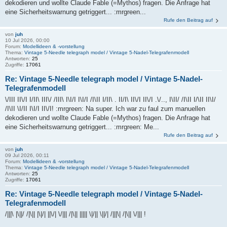
dekodieren und wollte Claude Fable (=Mythos) fragen. Die Anfrage hat
eine Sicherheitswarnung getriggert... :mrgreen...
Rufe den Beitrag auf
von
juh
10 Jul 2026, 00:00
Forum:
Modellideen & -vorstellung
Thema:
Vintage 5-Needle telegraph model / Vintage 5-Nadel-Telegrafenmodell
Antworten:
25
Zugriffe:
17061
Re: Vintage 5-Needle telegraph model / Vintage 5-Nadel-
Telegrafenmodell
\/III II\/I I/II\ III\/ /III\ I\I/I I\I/I /I\II I/II\ . II/I\ II\/I II\/I .\/.., I\II/ /I\II I/\II II\I/
/I\II \I/II I\I/I II\/I! :mrgreen: Na super. Ich war zu faul zum manuellen
dekodieren und wollte Claude Fable (=Mythos) fragen. Die Anfrage hat
eine Sicherheitswarnung getriggert... :mrgreen: Me...
Rufe den Beitrag auf
von
juh
09 Jul 2026, 00:11
Forum:
Modellideen & -vorstellung
Thema:
Vintage 5-Needle telegraph model / Vintage 5-Nadel-Telegrafenmodell
Antworten:
25
Zugriffe:
17061
Re: Vintage 5-Needle telegraph model / Vintage 5-Nadel-
Telegrafenmodell
/|||\ |\||/ /|\|| |\|/| ||\/| \/||| /|\|| ||||| \|/|| \||/| /|||\| /|\|| \/||| !