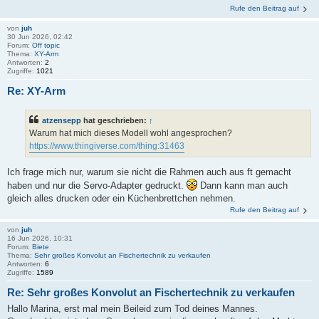
Rufe den Beitrag auf
von
juh
30 Jun 2026, 02:42
Forum:
Off topic
Thema:
XY-Arm
Antworten:
2
Zugriffe:
1021
Re: XY-Arm
atzensepp
hat geschrieben:
↑
Warum hat mich dieses Modell wohl angesprochen?
https://www.thingiverse.com/thing:31463
Ich frage mich nur, warum sie nicht die Rahmen auch aus ft gemacht
haben und nur die Servo-Adapter gedruckt.
Dann kann man auch
gleich alles drucken oder ein Küchenbrettchen nehmen.
Rufe den Beitrag auf
von
juh
16 Jun 2026, 10:31
Forum:
Biete
Thema:
Sehr großes Konvolut an Fischertechnik zu verkaufen
Antworten:
6
Zugriffe:
1589
Re: Sehr großes Konvolut an Fischertechnik zu verkaufen
Hallo Marina, erst mal mein Beileid zum Tod deines Mannes.