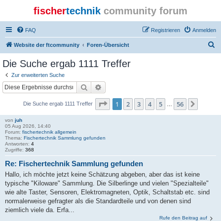
fischer
technik
community forum
FAQ
Registrieren
Anmelden
S
Website der ftcommunity
Foren-Übersicht
u
Die Suche ergab 1111 Treffer
c
Zur erweiterten Suche
h
Suche
Erweiterte Suche
e
Seite
1
von
56
1
2
3
4
5
56
Nächst
Die Suche ergab 1111 Treffer
…
von
juh
05 Aug 2026, 14:40
Forum:
fischertechnik allgemein
Thema:
Fischertechnik Sammlung gefunden
Antworten:
4
Zugriffe:
368
Re: Fischertechnik Sammlung gefunden
Hallo, ich möchte jetzt keine Schätzung abgeben, aber das ist keine
typische "Kiloware" Sammlung. Die Silberlinge und vielen "Spezialteile"
wie alte Taster, Sensoren, Elektromagneten, Optik, Schaltstab etc. sind
normalerweise gefragter als die Standardteile und von denen sind
ziemlich viele da. Erfa...
Rufe den Beitrag auf