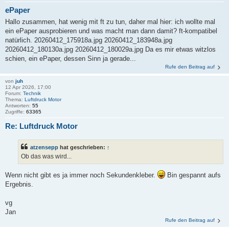
ePaper
Hallo zusammen, hat wenig mit ft zu tun, daher mal hier: ich wollte mal
ein ePaper ausprobieren und was macht man dann damit? ft-kompatibel
natürlich. 20260412_175918a.jpg 20260412_183948a.jpg
20260412_180130a.jpg 20260412_180029a.jpg Da es mir etwas witzlos
schien, ein ePaper, dessen Sinn ja gerade...
Rufe den Beitrag auf
von
juh
12 Apr 2026, 17:00
Forum:
Technik
Thema:
Luftdruck Motor
Antworten:
55
Zugriffe:
63365
Re: Luftdruck Motor
atzensepp
hat geschrieben:
↑
Ob das was wird...
Wenn nicht gibt es ja immer noch Sekundenkleber.
Bin gespannt aufs
Ergebnis.
vg
Jan
Rufe den Beitrag auf