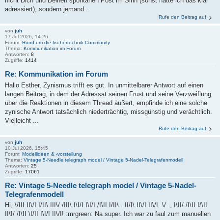
nicht Dich und Deinen spontanen Post im Sinn (sonst hätte ich das klar
adressiert), sondern jemand...
Rufe den Beitrag auf
von
juh
17 Jul 2026, 14:26
Forum:
Rund um die fischertechnik Community
Thema:
Kommunikation im Forum
Antworten:
8
Zugriffe:
1414
Re: Kommunikation im Forum
Hallo Esther, Zynismus trifft es gut. In unmittelbarer Antwort auf einen
langen Beitrag, in dem der Adressat seinen Frust und seine Verzweiflung
über die Reaktionen in diesem Thread äußert, empfinde ich eine solche
zynische Antwort tatsächlich niederträchtig, missgünstig und verächtlich.
Vielleicht ...
Rufe den Beitrag auf
von
juh
10 Jul 2026, 15:45
Forum:
Modellideen & -vorstellung
Thema:
Vintage 5-Needle telegraph model / Vintage 5-Nadel-Telegrafenmodell
Antworten:
25
Zugriffe:
17061
Re: Vintage 5-Needle telegraph model / Vintage 5-Nadel-
Telegrafenmodell
Hi, \/III II\/I I/II\ III\/ /III\ I\I/I I\I/I /I\II I/II\ . II/I\ II\/I II\/I .\/.., I\II/ /I\II I/\II
II\I/ /I\II \I/II I\I/I II\/I! :mrgreen: Na super. Ich war zu faul zum manuellen