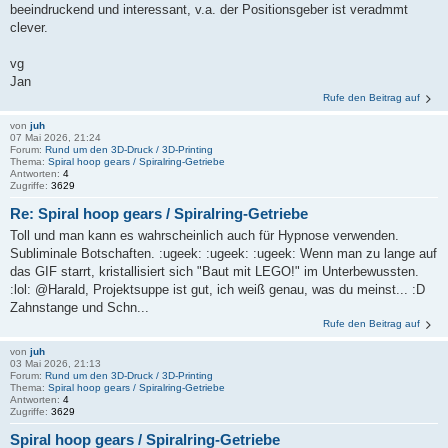
beeindruckend und interessant, v.a. der Positionsgeber ist veradmmt
clever.
vg
Jan
Rufe den Beitrag auf
von
juh
07 Mai 2026, 21:24
Forum:
Rund um den 3D-Druck / 3D-Printing
Thema:
Spiral hoop gears / Spiralring-Getriebe
Antworten:
4
Zugriffe:
3629
Re: Spiral hoop gears / Spiralring-Getriebe
Toll und man kann es wahrscheinlich auch für Hypnose verwenden.
Subliminale Botschaften. :ugeek: :ugeek: :ugeek: Wenn man zu lange auf
das GIF starrt, kristallisiert sich "Baut mit LEGO!" im Unterbewussten.
:lol: @Harald, Projektsuppe ist gut, ich weiß genau, was du meinst... :D
Zahnstange und Schn...
Rufe den Beitrag auf
von
juh
03 Mai 2026, 21:13
Forum:
Rund um den 3D-Druck / 3D-Printing
Thema:
Spiral hoop gears / Spiralring-Getriebe
Antworten:
4
Zugriffe:
3629
Spiral hoop gears / Spiralring-Getriebe