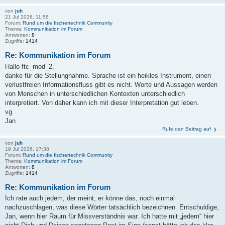
von
juh
21 Jul 2026, 11:58
Forum:
Rund um die fischertechnik Community
Thema:
Kommunikation im Forum
Antworten:
8
Zugriffe:
1414
Re: Kommunikation im Forum
Hallo ftc_mod_2,
danke für die Stellungnahme. Sprache ist ein heikles Instrument, einen
verlustfreien Informationsfluss gibt es nicht. Worte und Aussagen werden
von Menschen in unterschiedlichen Kontexten unterschiedlich
interpretiert. Von daher kann ich mit dieser Interpretation gut leben.
vg
Jan
Rufe den Beitrag auf
von
juh
19 Jul 2026, 17:38
Forum:
Rund um die fischertechnik Community
Thema:
Kommunikation im Forum
Antworten:
8
Zugriffe:
1414
Re: Kommunikation im Forum
Ich rate auch jedem, der meint, er könne das, noch einmal
nachzuschlagen, was diese Wörter tatsächlich bezeichnen. Entschuldige,
Jan, wenn hier Raum für Missverständnis war. Ich hatte mit „jedem“ hier