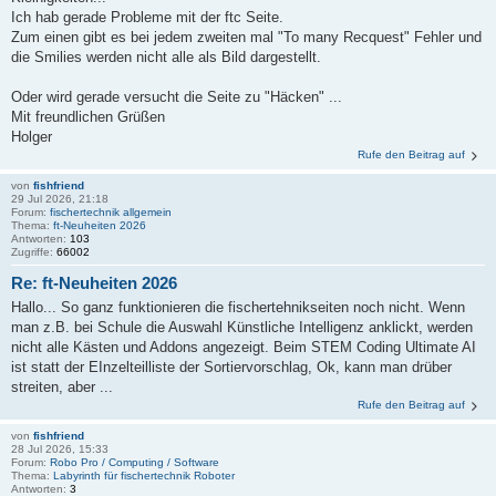
Ich hab gerade Probleme mit der ftc Seite.
Zum einen gibt es bei jedem zweiten mal "To many Recquest" Fehler und
die Smilies werden nicht alle als Bild dargestellt.
Oder wird gerade versucht die Seite zu "Häcken" ...
Mit freundlichen Grüßen
Holger
Rufe den Beitrag auf
von
fishfriend
29 Jul 2026, 21:18
Forum:
fischertechnik allgemein
Thema:
ft-Neuheiten 2026
Antworten:
103
Zugriffe:
66002
Re: ft-Neuheiten 2026
Hallo... So ganz funktionieren die fischertehnikseiten noch nicht. Wenn
man z.B. bei Schule die Auswahl Künstliche Intelligenz anklickt, werden
nicht alle Kästen und Addons angezeigt. Beim STEM Coding Ultimate AI
ist statt der EInzelteilliste der Sortiervorschlag, Ok, kann man drüber
streiten, aber ...
Rufe den Beitrag auf
von
fishfriend
28 Jul 2026, 15:33
Forum:
Robo Pro / Computing / Software
Thema:
Labyrinth für fischertechnik Roboter
Antworten:
3