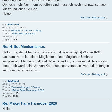
dranhängenden Bausteine rutschen raus.
Ob noch mehr Nummern betroffen sind muss ich noch mal nachschauen.
Mit freundlichen Grüßen
Holger
Rufe den Beitrag auf
von
fishfriend
02 Aug 2026, 09:12
Forum:
Modellideen & -vorstellung
Thema:
H-Bot Mechanismus
Antworten:
5
Zugriffe:
568
Re: H-Bot Mechanismus
Hallo... Ja, damit hab ich mich auch mal beschäftigt :-) Wo der ft-3D
rauskam, hätte ich diese Möglichkeit eines Möglichen Umbaus
vorgesehen. Man lernt halt viel dabei. Aber OK, ist wie es ist. Nur so als
Ideen: Ich würde eine Art von Kettenspanner vorsehen. Vermutlich fangen
auch die Ketten an zu s...
Rufe den Beitrag auf
von
fishfriend
01 Aug 2026, 11:29
Forum:
Veranstaltungen / Events
Thema:
Maker Faire Hannover 2026
Antworten:
15
Zugriffe:
9096
Re: Maker Faire Hannover 2026
Hallo...