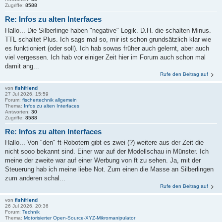
Zugriffe:
8588
Re: Infos zu alten Interfaces
Hallo... Die Silberlinge haben "negative" Logik. D.H. die schalten Minus.
TTL schaltet Plus. Ich sags mal so, mir ist schon grundsätzlich klar wie
es funktioniert (oder soll). Ich hab sowas früher auch gelernt, aber auch
viel vergessen. Ich hab vor einiger Zeit hier im Forum auch schon mal
damit ang...
Rufe den Beitrag auf
von
fishfriend
27 Jul 2026, 15:59
Forum:
fischertechnik allgemein
Thema:
Infos zu alten Interfaces
Antworten:
30
Zugriffe:
8588
Re: Infos zu alten Interfaces
Hallo... Von "den" ft-Robotern gibt es zwei (?) weitere aus der Zeit die
nicht sooo bekannt sind. Einer war auf der Modellschau in Münster. Ich
meine der zweite war auf einer Werbung von ft zu sehen. Ja, mit der
Steuerung hab ich meine liebe Not. Zum einen die Masse an Silberlingen
zum anderen schal...
Rufe den Beitrag auf
von
fishfriend
26 Jul 2026, 20:36
Forum:
Technik
Thema:
Motorisierter Open-Source-XYZ-Mikromanipulator