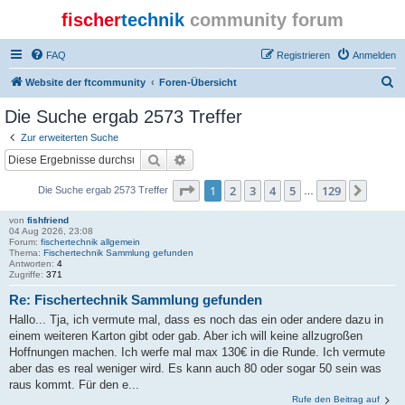
fischer
technik
community forum
FAQ
Registrieren
Anmelden
S
Website der ftcommunity
Foren-Übersicht
u
Die Suche ergab 2573 Treffer
c
Zur erweiterten Suche
h
Suche
Erweiterte Suche
e
Seite
1
von
129
1
2
3
4
5
129
Nächs
Die Suche ergab 2573 Treffer
…
von
fishfriend
04 Aug 2026, 23:08
Forum:
fischertechnik allgemein
Thema:
Fischertechnik Sammlung gefunden
Antworten:
4
Zugriffe:
371
Re: Fischertechnik Sammlung gefunden
Hallo... Tja, ich vermute mal, dass es noch das ein oder andere dazu in
einem weiteren Karton gibt oder gab. Aber ich will keine allzugroßen
Hoffnungen machen. Ich werfe mal max 130€ in die Runde. Ich vermute
aber das es real weniger wird. Es kann auch 80 oder sogar 50 sein was
raus kommt. Für den e...
Rufe den Beitrag auf