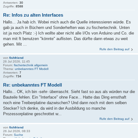
Antworten:
30
Zugriffe:
8588
Re: Infos zu alten Interfaces
Hallo... Ja hab ich. Wobei mich auch die Quelle interessieren würde. Es
gab ja auch in Büchern und Sonderheften was zu fischertechnik. Unten
ist ja noch Platz :-) Ich wollte aber nicht alle I/Os von Arduino und Co. die
man mit ft benutzen "könnte" auflisten. Das dürfte dann etwas zu weit
gehen. Mit ...
Rufe den Beitrag auf
von
fishfriend
26 Jul 2026, 11:45
Forum:
fischertechnik allgemein
Thema:
unbekanntes FT Modell
Antworten:
7
Zugriffe:
734
Re: unbekanntes FT Modell
Hallo... OK, ich bin -sehr- überrascht. Sieht fast so aus als würden nur die
Bauteile fehlen. Ein "Interface" ohne Face... Hatte das Ding ernsthaft
noch eine Treiberplatine dazwischen? Und dann noch mit dem selben
Stecker? Ich denke, da wird in der Ausbildung so manche
Prozessorplatine geschrottet w...
Rufe den Beitrag auf
von
fishfriend
26 Jul 2026, 08:33
Forum:
Suche