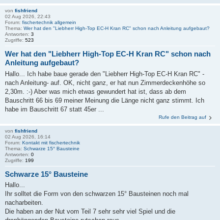
von
fishfriend
02 Aug 2026, 22:43
Forum:
fischertechnik allgemein
Thema:
Wer hat den "Liebherr High-Top EC-H Kran RC" schon nach Anleitung aufgebaut?
Antworten:
3
Zugriffe:
523
Wer hat den "Liebherr High-Top EC-H Kran RC" schon nach
Anleitung aufgebaut?
Hallo... Ich habe baue gerade den "Liebherr High-Top EC-H Kran RC" -
nach Anleitung- auf. OK, nicht ganz, er hat nun Zimmerdeckenhöhe so
2,30m. :-) Aber was mich etwas gewundert hat ist, dass ab dem
Bauschritt 66 bis 69 meiner Meinung die Länge nicht ganz stimmt. Ich
habe im Bauschritt 67 statt 45er ...
Rufe den Beitrag auf
von
fishfriend
02 Aug 2026, 16:14
Forum:
Kontakt mit fischertechnik
Thema:
Schwarze 15° Bausteine
Antworten:
0
Zugriffe:
199
Schwarze 15° Bausteine
Hallo...
Ihr solltet die Form von den schwarzen 15° Bausteinen noch mal
nacharbeiten.
Die haben an der Nut vom Teil 7 sehr sehr viel Spiel und die