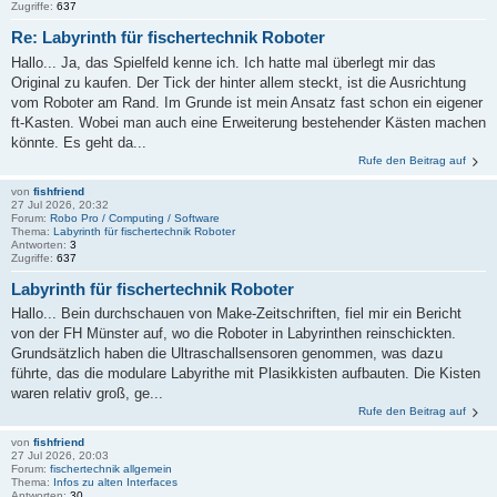
Zugriffe:
637
Re: Labyrinth für fischertechnik Roboter
Hallo... Ja, das Spielfeld kenne ich. Ich hatte mal überlegt mir das
Original zu kaufen. Der Tick der hinter allem steckt, ist die Ausrichtung
vom Roboter am Rand. Im Grunde ist mein Ansatz fast schon ein eigener
ft-Kasten. Wobei man auch eine Erweiterung bestehender Kästen machen
könnte. Es geht da...
Rufe den Beitrag auf
von
fishfriend
27 Jul 2026, 20:32
Forum:
Robo Pro / Computing / Software
Thema:
Labyrinth für fischertechnik Roboter
Antworten:
3
Zugriffe:
637
Labyrinth für fischertechnik Roboter
Hallo... Bein durchschauen von Make-Zeitschriften, fiel mir ein Bericht
von der FH Münster auf, wo die Roboter in Labyrinthen reinschickten.
Grundsätzlich haben die Ultraschallsensoren genommen, was dazu
führte, das die modulare Labyrithe mit Plasikkisten aufbauten. Die Kisten
waren relativ groß, ge...
Rufe den Beitrag auf
von
fishfriend
27 Jul 2026, 20:03
Forum:
fischertechnik allgemein
Thema:
Infos zu alten Interfaces
Antworten:
30