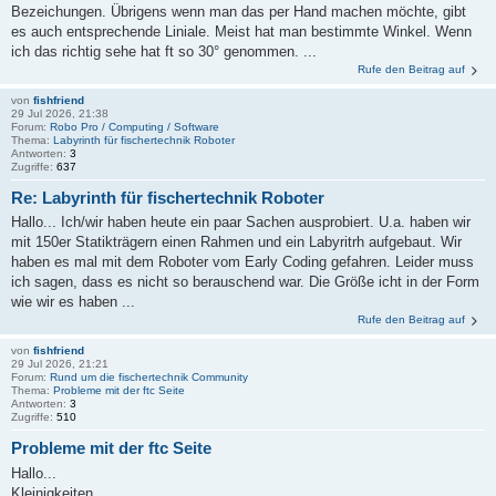
Bezeichungen. Übrigens wenn man das per Hand machen möchte, gibt
es auch entsprechende Liniale. Meist hat man bestimmte Winkel. Wenn
ich das richtig sehe hat ft so 30° genommen. ...
Rufe den Beitrag auf
von
fishfriend
29 Jul 2026, 21:38
Forum:
Robo Pro / Computing / Software
Thema:
Labyrinth für fischertechnik Roboter
Antworten:
3
Zugriffe:
637
Re: Labyrinth für fischertechnik Roboter
Hallo... Ich/wir haben heute ein paar Sachen ausprobiert. U.a. haben wir
mit 150er Statikträgern einen Rahmen und ein Labyritrh aufgebaut. Wir
haben es mal mit dem Roboter vom Early Coding gefahren. Leider muss
ich sagen, dass es nicht so berauschend war. Die Größe icht in der Form
wie wir es haben ...
Rufe den Beitrag auf
von
fishfriend
29 Jul 2026, 21:21
Forum:
Rund um die fischertechnik Community
Thema:
Probleme mit der ftc Seite
Antworten:
3
Zugriffe:
510
Probleme mit der ftc Seite
Hallo...
Kleinigkeiten...