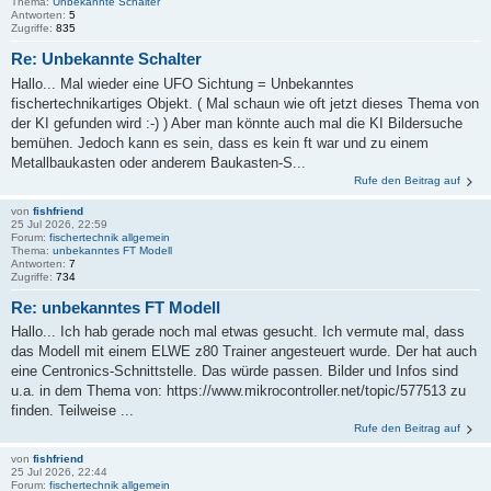
Thema:
Unbekannte Schalter
Antworten:
5
Zugriffe:
835
Re: Unbekannte Schalter
Hallo... Mal wieder eine UFO Sichtung = Unbekanntes
fischertechnikartiges Objekt. ( Mal schaun wie oft jetzt dieses Thema von
der KI gefunden wird :-) ) Aber man könnte auch mal die KI Bildersuche
bemühen. Jedoch kann es sein, dass es kein ft war und zu einem
Metallbaukasten oder anderem Baukasten-S...
Rufe den Beitrag auf
von
fishfriend
25 Jul 2026, 22:59
Forum:
fischertechnik allgemein
Thema:
unbekanntes FT Modell
Antworten:
7
Zugriffe:
734
Re: unbekanntes FT Modell
Hallo... Ich hab gerade noch mal etwas gesucht. Ich vermute mal, dass
das Modell mit einem ELWE z80 Trainer angesteuert wurde. Der hat auch
eine Centronics-Schnittstelle. Das würde passen. Bilder und Infos sind
u.a. in dem Thema von: https://www.mikrocontroller.net/topic/577513 zu
finden. Teilweise ...
Rufe den Beitrag auf
von
fishfriend
25 Jul 2026, 22:44
Forum:
fischertechnik allgemein