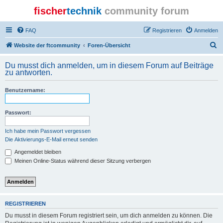
fischer
technik
community forum
FAQ
Registrieren
Anmelden
S
Website der ftcommunity
Foren-Übersicht
u
Du musst dich anmelden, um in diesem Forum auf Beiträge
c
zu antworten.
h
Benutzername:
e
Passwort:
Ich habe mein Passwort vergessen
Die Aktivierungs-E-Mail erneut senden
Angemeldet bleiben
Meinen Online-Status während dieser Sitzung verbergen
REGISTRIEREN
Du musst in diesem Forum registriert sein, um dich anmelden zu können. Die