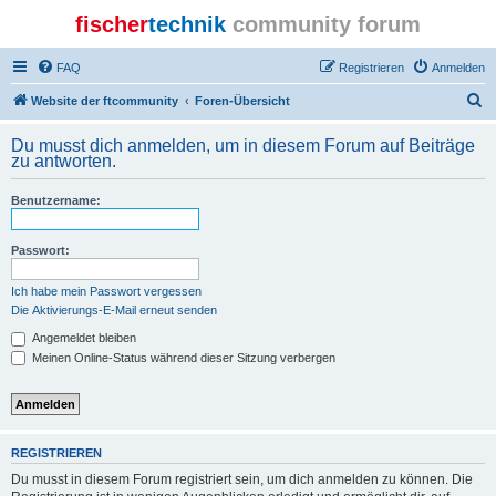
fischer
technik
community forum
FAQ
Registrieren
Anmelden
S
Website der ftcommunity
Foren-Übersicht
u
Du musst dich anmelden, um in diesem Forum auf Beiträge
c
zu antworten.
h
Benutzername:
e
Passwort:
Ich habe mein Passwort vergessen
Die Aktivierungs-E-Mail erneut senden
Angemeldet bleiben
Meinen Online-Status während dieser Sitzung verbergen
REGISTRIEREN
Du musst in diesem Forum registriert sein, um dich anmelden zu können. Die