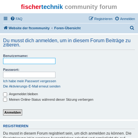
fischer
technik
community forum
FAQ
Registrieren
Anmelden
S
Website der ftcommunity
Foren-Übersicht
u
Du musst dich anmelden, um in diesem Forum Beiträge zu
c
zitieren.
h
Benutzername:
e
Passwort:
Ich habe mein Passwort vergessen
Die Aktivierungs-E-Mail erneut senden
Angemeldet bleiben
Meinen Online-Status während dieser Sitzung verbergen
REGISTRIEREN
Du musst in diesem Forum registriert sein, um dich anmelden zu können. Die