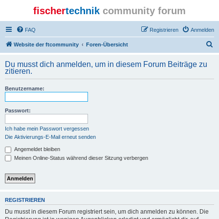
fischer
technik
community forum
FAQ
Registrieren
Anmelden
S
Website der ftcommunity
Foren-Übersicht
u
Du musst dich anmelden, um in diesem Forum Beiträge zu
c
zitieren.
h
Benutzername:
e
Passwort:
Ich habe mein Passwort vergessen
Die Aktivierungs-E-Mail erneut senden
Angemeldet bleiben
Meinen Online-Status während dieser Sitzung verbergen
REGISTRIEREN
Du musst in diesem Forum registriert sein, um dich anmelden zu können. Die