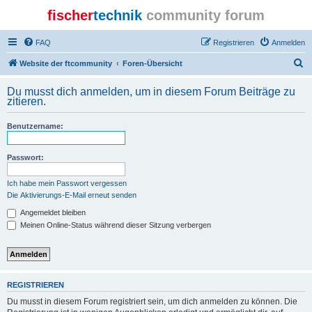
fischer
technik
community forum
FAQ
Registrieren
Anmelden
S
Website der ftcommunity
Foren-Übersicht
u
Du musst dich anmelden, um in diesem Forum Beiträge zu
c
zitieren.
h
Benutzername:
e
Passwort:
Ich habe mein Passwort vergessen
Die Aktivierungs-E-Mail erneut senden
Angemeldet bleiben
Meinen Online-Status während dieser Sitzung verbergen
REGISTRIEREN
Du musst in diesem Forum registriert sein, um dich anmelden zu können. Die