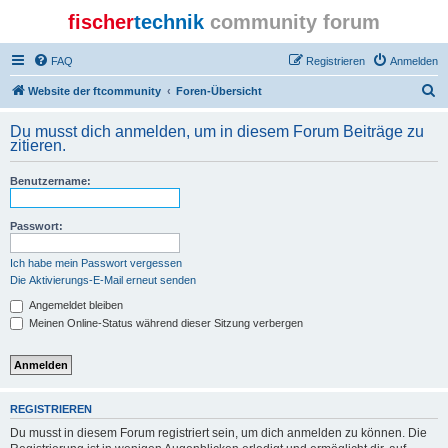
fischer
technik
community forum
FAQ
Registrieren
Anmelden
S
Website der ftcommunity
Foren-Übersicht
u
Du musst dich anmelden, um in diesem Forum Beiträge zu
c
zitieren.
h
Benutzername:
e
Passwort:
Ich habe mein Passwort vergessen
Die Aktivierungs-E-Mail erneut senden
Angemeldet bleiben
Meinen Online-Status während dieser Sitzung verbergen
REGISTRIEREN
Du musst in diesem Forum registriert sein, um dich anmelden zu können. Die