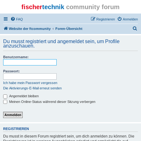
fischer
technik
community forum
FAQ
Registrieren
Anmelden
S
Website der ftcommunity
Foren-Übersicht
u
Du musst registriert und angemeldet sein, um Profile
c
anzuschauen.
h
Benutzername:
e
Passwort:
Ich habe mein Passwort vergessen
Die Aktivierungs-E-Mail erneut senden
Angemeldet bleiben
Meinen Online-Status während dieser Sitzung verbergen
REGISTRIEREN
Du musst in diesem Forum registriert sein, um dich anmelden zu können. Die