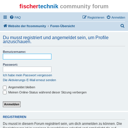
fischer
technik
community forum
FAQ
Registrieren
Anmelden
S
Website der ftcommunity
Foren-Übersicht
u
Du musst registriert und angemeldet sein, um Profile
c
anzuschauen.
h
Benutzername:
e
Passwort:
Ich habe mein Passwort vergessen
Die Aktivierungs-E-Mail erneut senden
Angemeldet bleiben
Meinen Online-Status während dieser Sitzung verbergen
REGISTRIEREN
Du musst in diesem Forum registriert sein, um dich anmelden zu können. Die