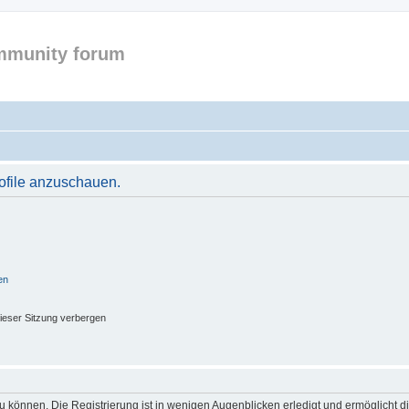
mmunity forum
rofile anzuschauen.
en
ieser Sitzung verbergen
 können. Die Registrierung ist in wenigen Augenblicken erledigt und ermöglicht di