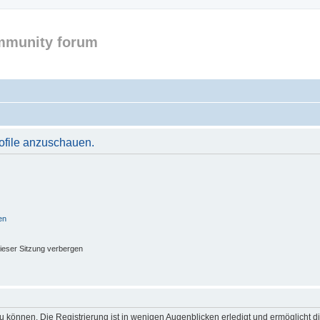
mmunity forum
rofile anzuschauen.
en
ieser Sitzung verbergen
 können. Die Registrierung ist in wenigen Augenblicken erledigt und ermöglicht di