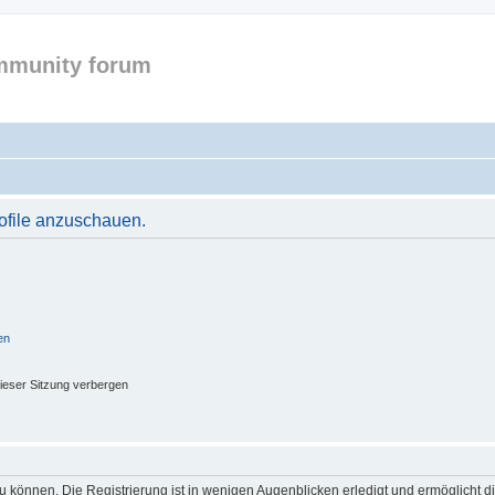
mmunity forum
rofile anzuschauen.
en
ieser Sitzung verbergen
 können. Die Registrierung ist in wenigen Augenblicken erledigt und ermöglicht di