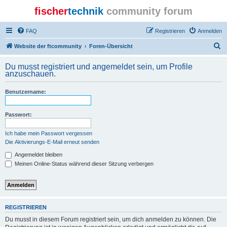
fischer
technik
community forum
FAQ
Registrieren
Anmelden
S
Website der ftcommunity
Foren-Übersicht
u
Du musst registriert und angemeldet sein, um Profile
c
anzuschauen.
h
Benutzername:
e
Passwort:
Ich habe mein Passwort vergessen
Die Aktivierungs-E-Mail erneut senden
Angemeldet bleiben
Meinen Online-Status während dieser Sitzung verbergen
REGISTRIEREN
Du musst in diesem Forum registriert sein, um dich anmelden zu können. Die