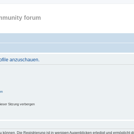
mmunity forum
rofile anzuschauen.
en
ieser Sitzung verbergen
 können. Die Registrierung ist in wenigen Augenblicken erledigt und ermöglicht di