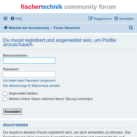
fischer
technik
community forum
FAQ
Registrieren
Anmelden
S
Website der ftcommunity
Foren-Übersicht
u
Du musst registriert und angemeldet sein, um Profile
c
anzuschauen.
h
Benutzername:
e
Passwort:
Ich habe mein Passwort vergessen
Die Aktivierungs-E-Mail erneut senden
Angemeldet bleiben
Meinen Online-Status während dieser Sitzung verbergen
REGISTRIEREN
Du musst in diesem Forum registriert sein, um dich anmelden zu können. Die