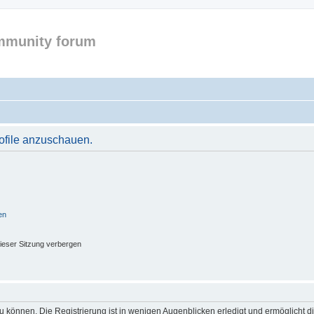
mmunity forum
rofile anzuschauen.
en
ieser Sitzung verbergen
 können. Die Registrierung ist in wenigen Augenblicken erledigt und ermöglicht di