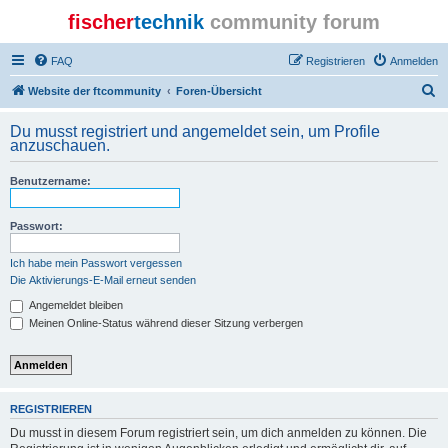
fischer
technik
community forum
FAQ
Registrieren
Anmelden
S
Website der ftcommunity
Foren-Übersicht
u
Du musst registriert und angemeldet sein, um Profile
c
anzuschauen.
h
Benutzername:
e
Passwort:
Ich habe mein Passwort vergessen
Die Aktivierungs-E-Mail erneut senden
Angemeldet bleiben
Meinen Online-Status während dieser Sitzung verbergen
REGISTRIEREN
Du musst in diesem Forum registriert sein, um dich anmelden zu können. Die