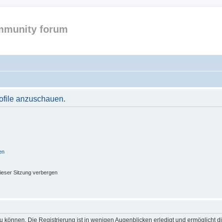
mmunity forum
rofile anzuschauen.
en
ieser Sitzung verbergen
 können. Die Registrierung ist in wenigen Augenblicken erledigt und ermöglicht di