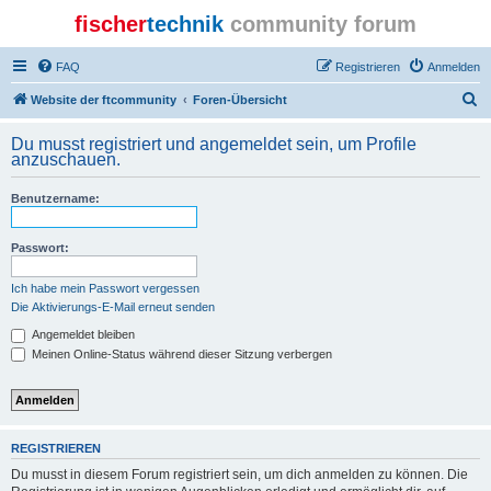
fischer
technik
community forum
FAQ
Registrieren
Anmelden
S
Website der ftcommunity
Foren-Übersicht
u
Du musst registriert und angemeldet sein, um Profile
c
anzuschauen.
h
Benutzername:
e
Passwort:
Ich habe mein Passwort vergessen
Die Aktivierungs-E-Mail erneut senden
Angemeldet bleiben
Meinen Online-Status während dieser Sitzung verbergen
REGISTRIEREN
Du musst in diesem Forum registriert sein, um dich anmelden zu können. Die