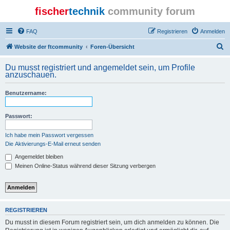
fischer
technik
community forum
FAQ
Registrieren
Anmelden
S
Website der ftcommunity
Foren-Übersicht
u
Du musst registriert und angemeldet sein, um Profile
c
anzuschauen.
h
Benutzername:
e
Passwort:
Ich habe mein Passwort vergessen
Die Aktivierungs-E-Mail erneut senden
Angemeldet bleiben
Meinen Online-Status während dieser Sitzung verbergen
REGISTRIEREN
Du musst in diesem Forum registriert sein, um dich anmelden zu können. Die