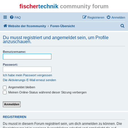
fischer
technik
community forum
FAQ
Registrieren
Anmelden
S
Website der ftcommunity
Foren-Übersicht
u
Du musst registriert und angemeldet sein, um Profile
c
anzuschauen.
h
Benutzername:
e
Passwort:
Ich habe mein Passwort vergessen
Die Aktivierungs-E-Mail erneut senden
Angemeldet bleiben
Meinen Online-Status während dieser Sitzung verbergen
REGISTRIEREN
Du musst in diesem Forum registriert sein, um dich anmelden zu können. Die